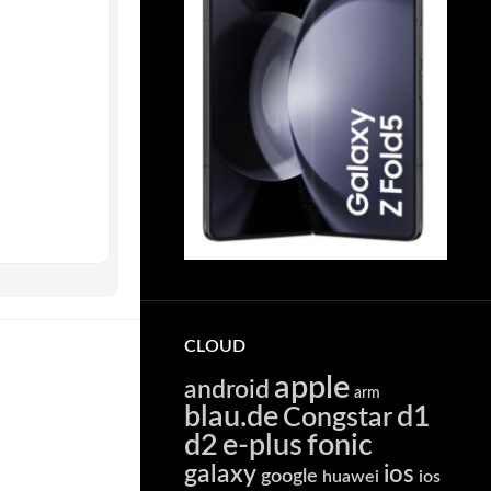
CLOUD
apple
android
arm
blau.de
d1
Congstar
d2
e-plus
fonic
galaxy
ios
google
huawei
ios