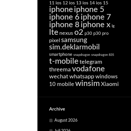
11
ios 12
ios 13
ios 14
ios 15
iphone
iphone 5
iphone 6
iphone 7
iphone 8
iphone x
lg
lte
o2
nexus
p30
p30 pro
samsung
pixel
sim.deklarmobil
smartphone
snapdragon
snapdragon 835
t-mobile
telegram
vodafone
threema
wechat
whatsapp
windows
winsim
Xiaomi
10 mobile
Archive
August 2026