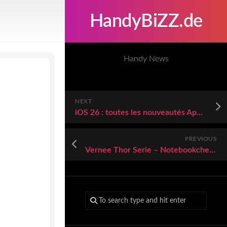
HandyBiZZ.de
Handy News
NEXT
iOS 26 : toutes les nouveautés Apple Notes
PREVIOUS
Vernee Thor Serie – Notebookcheck.com Externe Tests