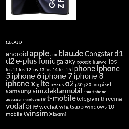
CLOUD
apple
blau.de
d1
Congstar
android
arm
d2
e-plus
fonic
galaxy
ios
google
huawei
iphone
iphone
ios 11
ios 12
ios 13
ios 14
ios 15
5
iphone 6
iphone 7
iphone 8
iphone x
lte
o2
nexus
pixel
p30
p30 pro
lg
sim.deklarmobil
samsung
smartphone
t-mobile
telegram
threema
snapdragon
snapdragon 835
vodafone
wechat
whatsapp
windows 10
winsim
Xiaomi
mobile