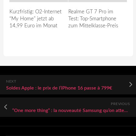
Kurzfristig: O2-Internet
Realme GT 7 Pro im
“My Home” jetzt ab
Test: Top-Smartphone
14,99 Euro im Monat
zum Mittelklasse-Preis
NEXT
Soldes Apple : le prix de l’iPhone 16 passe à 799€
PREVIOUS
“One more thing” : la nouveauté Samsung qu’on attend depuis des lustres enfin dévoilée