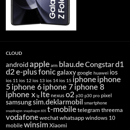
CLOUD
apple
blau.de
d1
Congstar
android
arm
d2
e-plus
fonic
galaxy
ios
google
huawei
iphone
iphone
ios 11
ios 12
ios 13
ios 14
ios 15
5
iphone 6
iphone 7
iphone 8
iphone x
lte
o2
nexus
pixel
p30
p30 pro
lg
sim.deklarmobil
samsung
smartphone
t-mobile
telegram
threema
snapdragon
snapdragon 835
vodafone
wechat
whatsapp
windows 10
winsim
Xiaomi
mobile