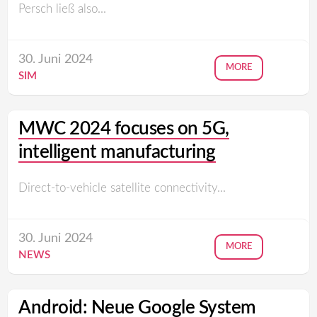
Persch ließ also...
30. Juni 2024
MORE
SIM
MWC 2024 focuses on 5G,
intelligent manufacturing
Direct-to-vehicle satellite connectivity...
30. Juni 2024
MORE
NEWS
Android: Neue Google System