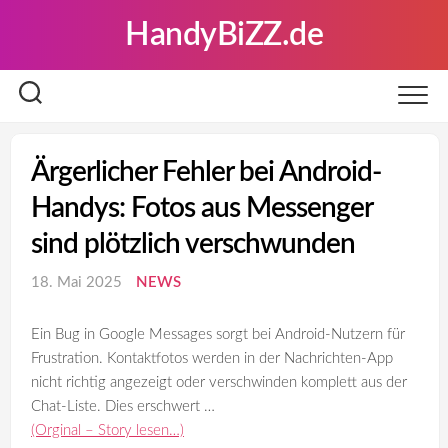
Skip
HandyBiZZ.de
to
content
Ärgerlicher Fehler bei Android-
Handys: Fotos aus Messenger
sind plötzlich verschwunden
18. Mai 2025
NEWS
Ein Bug in Google Messages sorgt bei Android-Nutzern für
Frustration. Kontaktfotos werden in der Nachrichten-App
nicht richtig angezeigt oder verschwinden komplett aus der
Chat-Liste. Dies erschwert …
(Orginal – Story lesen…)