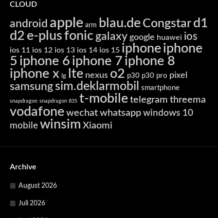
CLOUD
apple
blau.de
d1
Congstar
android
arm
d2
e-plus
fonic
galaxy
ios
google
huawei
iphone
iphone
ios 11
ios 12
ios 13
ios 14
ios 15
5
iphone 6
iphone 7
iphone 8
iphone x
lte
o2
nexus
pixel
p30
p30 pro
lg
sim.deklarmobil
samsung
smartphone
t-mobile
telegram
threema
snapdragon
snapdragon 835
vodafone
wechat
whatsapp
windows 10
winsim
Xiaomi
mobile
Archive
August 2026
Juli 2026