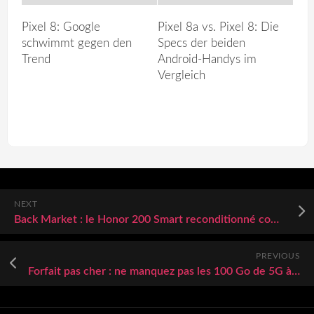
Pixel 8: Google
Pixel 8a vs. Pixel 8: Die
schwimmt gegen den
Specs der beiden
Trend
Android-Handys im
Vergleich
NEXT
Back Market : le Honor 200 Smart reconditionné comme neuf est à prix cassé
PREVIOUS
Forfait pas cher : ne manquez pas les 100 Go de 5G à 6,99€ par mois chez RED by SFR