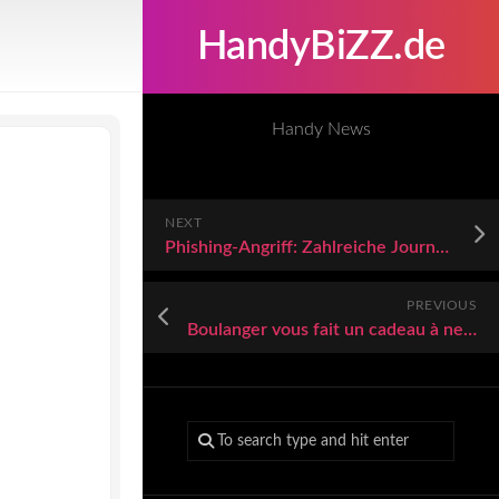
HandyBiZZ.de
Handy News
NEXT
Phishing-Angriff: Zahlreiche Journalist:innen im Visier bei Attacke über Signal-Messenger
PREVIOUS
Boulanger vous fait un cadeau à ne pas négliger sur le Google Pixel 10