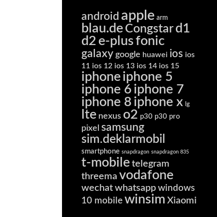
apple
android
arm
blau.de
d1
Congstar
d2
e-plus
fonic
galaxy
ios
google
huawei
ios
11
ios 12
ios 13
ios 14
ios 15
iphone
iphone 5
iphone 6
iphone 7
iphone 8
iphone x
lg
lte
o2
nexus
p30
p30 pro
samsung
pixel
sim.deklarmobil
smartphone
snapdragon
snapdragon 835
t-mobile
telegram
vodafone
threema
wechat
whatsapp
windows
winsim
Xiaomi
10 mobile