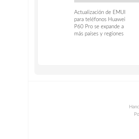
Actualización de EMUI
para teléfonos Huawei
P60 Pro se expande a
más países y regiones
Hand
P