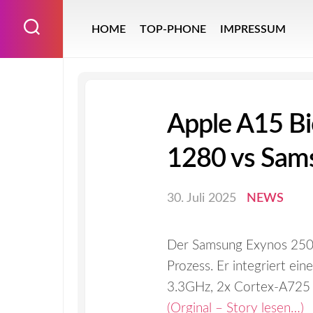
Skip
to
HOME
TOP-PHONE
IMPRESSUM
content
Apple A15 Bi
1280 vs Sam
30. Juli 2025
NEWS
Der Samsung Exynos 250
Prozess. Er integriert e
3.3GHz, 2x Cortex-A725 
(Orginal – Story lesen…)