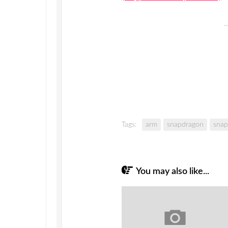
Tags:
arm
snapdragon
snap
You may also like...