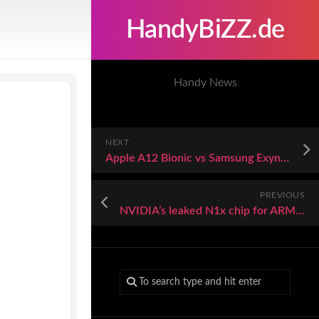
HandyBiZZ.de
Handy News
NEXT
Apple A12 Bionic vs Samsung Exynos 1280 vs Apple A18
PREVIOUS
NVIDIA’s leaked N1x chip for ARM laptops has as many CUDA cores as an RTX 5070 — but don’t expect the same performance