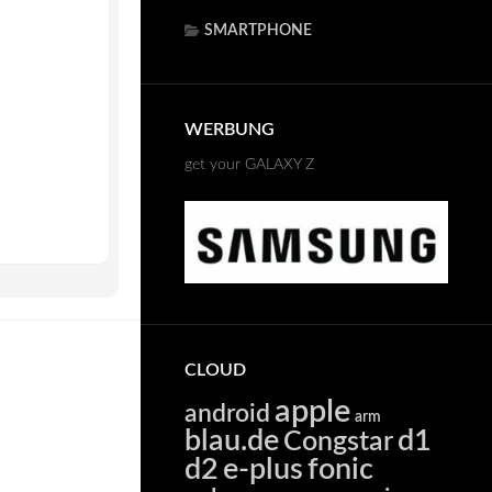
SMARTPHONE
WERBUNG
get your GALAXY Z
CLOUD
apple
android
arm
blau.de
d1
Congstar
d2
e-plus
fonic