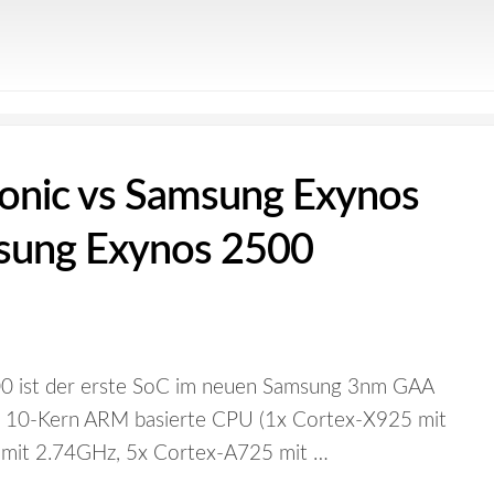
onic vs Samsung Exynos
sung Exynos 2500
0 ist der erste SoC im neuen Samsung 3nm GAA
ine 10-Kern ARM basierte CPU (1x Cortex-X925 mit
mit 2.74GHz, 5x Cortex-A725 mit …