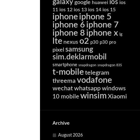
galaxy
ios
google
huawei
ios
11
ios 12
ios 13
ios 14
ios 15
iphone
iphone 5
iphone 6
iphone 7
iphone 8
iphone x
lg
lte
o2
nexus
p30
p30 pro
samsung
pixel
sim.deklarmobil
smartphone
snapdragon
snapdragon 835
t-mobile
telegram
vodafone
threema
wechat
whatsapp
windows
winsim
Xiaomi
10 mobile
Archive
August 2026