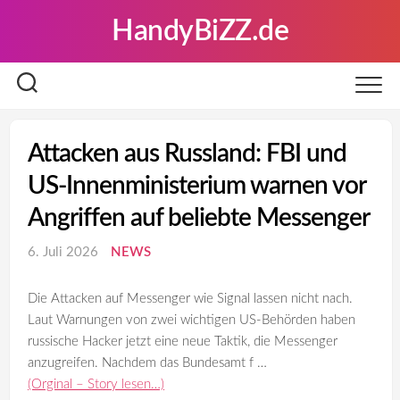
Skip
HandyBiZZ.de
to
content
Attacken aus Russland: FBI und
US-Innenministerium warnen vor
Angriffen auf beliebte Messenger
6. Juli 2026
NEWS
Die Attacken auf Messenger wie Signal lassen nicht nach.
Laut Warnungen von zwei wichtigen US-Behörden haben
russische Hacker jetzt eine neue Taktik, die Messenger
anzugreifen. Nachdem das Bundesamt f …
(Orginal – Story lesen…)