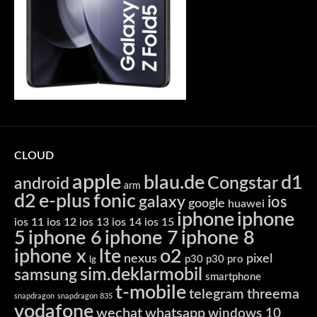
CLOUD
apple
blau.de
d1
Congstar
android
arm
d2
e-plus
fonic
galaxy
ios
google
huawei
iphone
iphone
ios 11
ios 12
ios 13
ios 14
ios 15
5
iphone 6
iphone 7
iphone 8
iphone x
lte
o2
nexus
pixel
p30
p30 pro
lg
sim.deklarmobil
samsung
smartphone
t-mobile
telegram
threema
snapdragon
snapdragon 835
vodafone
wechat
whatsapp
windows 10