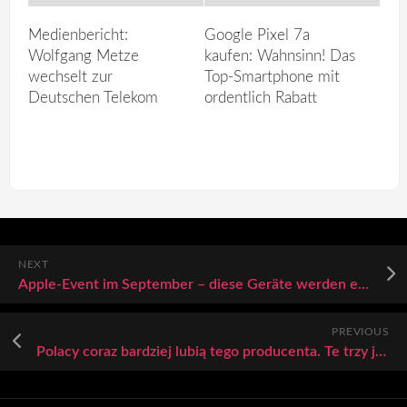
Medienbericht:
Google Pixel 7a
Wolfgang Metze
kaufen: Wahnsinn! Das
wechselt zur
Top-Smartphone mit
Deutschen Telekom
ordentlich Rabatt
NEXT
Apple-Event im September – diese Geräte werden erwartet
PREVIOUS
Polacy coraz bardziej lubią tego producenta. Te trzy jego smartfony kupisz teraz w promocji