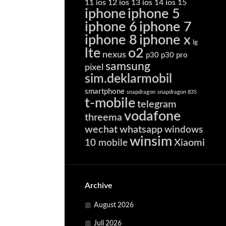
11
ios 12
ios 13
ios 14
ios 15
iphone
iphone 5
iphone 6
iphone 7
iphone 8
iphone x
lg
lte
o2
nexus
p30
p30 pro
samsung
pixel
sim.deklarmobil
smartphone
snapdragon
snapdragon 835
t-mobile
telegram
vodafone
threema
wechat
whatsapp
windows
winsim
Xiaomi
10 mobile
Archive
August 2026
Juli 2026