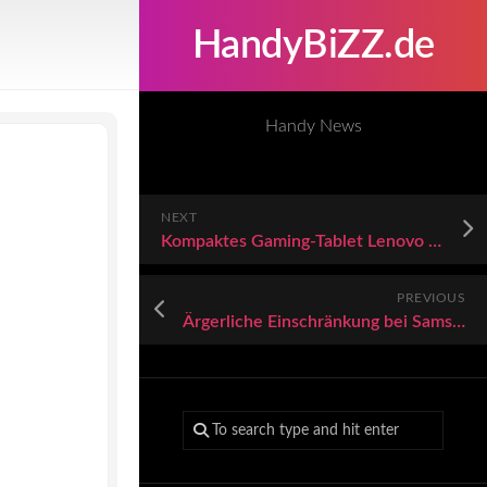
HandyBiZZ.de
Handy News
NEXT
Kompaktes Gaming-Tablet Lenovo Legion Y700 (2023) mit diversen Verbesserungen samt Snapdragon 8+ Gen 1 vorgestellt
PREVIOUS
Ärgerliche Einschränkung bei Samsung: Diese Galaxy-Smartphones sind betroffen