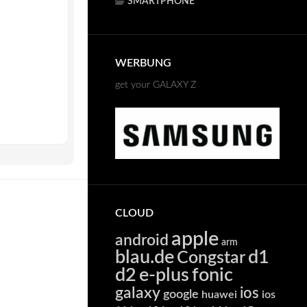
SMARTPHONE
WERBUNG
get your GALAXY Z
CLOUD
apple
android
arm
blau.de
d1
Congstar
d2
e-plus
fonic
galaxy
ios
google
huawei
ios