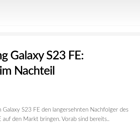
g Galaxy S23 FE:
im Nachteil
m Galaxy S23 FE den langersehnten Nachfolger des
auf den Markt bringen. Vorab sind bereits..