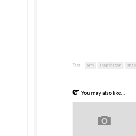
Tags:
arm
snapdragon
snap
You may also like...