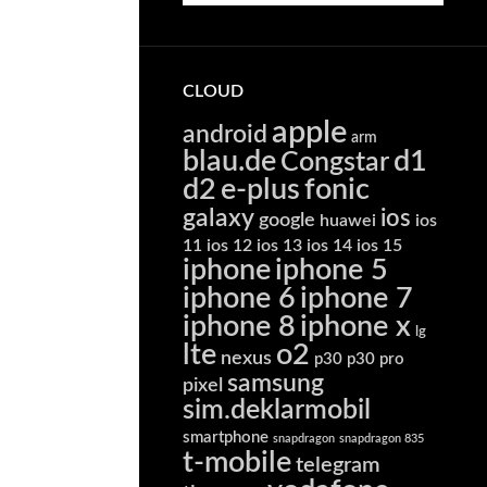
CLOUD
apple
android
arm
blau.de
d1
Congstar
d2
e-plus
fonic
galaxy
ios
google
huawei
ios
11
ios 12
ios 13
ios 14
ios 15
iphone
iphone 5
iphone 6
iphone 7
iphone 8
iphone x
lg
lte
o2
nexus
p30
p30 pro
samsung
pixel
sim.deklarmobil
smartphone
snapdragon
snapdragon 835
t-mobile
telegram