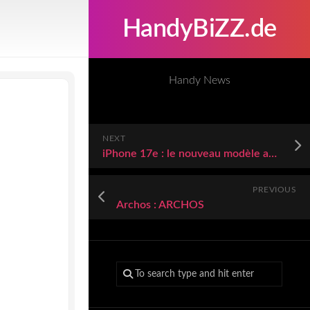
HandyBiZZ.de
Handy News
NEXT
iPhone 17e : le nouveau modèle abordable d’Apple attendu début 2026
PREVIOUS
Archos : ARCHOS