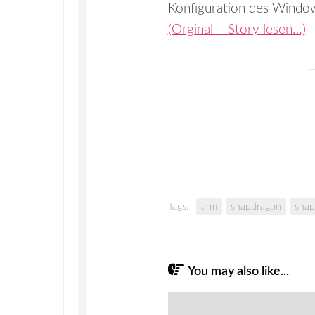
Konfiguration des Window
(Orginal – Story lesen…)
Tags:
arm
snapdragon
snap
You may also like...