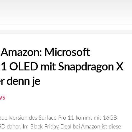
f Amazon: Microsoft
11 OLED mit Snapdragon X
er denn je
WS
dellversion des Surface Pro 11 kommt mit 16GB
daher. Im Black Friday Deal bei Amazon ist diese