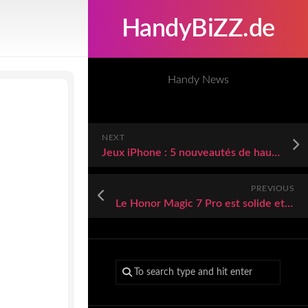
HandyBiZZ.de
Handy News
NEXT
Jeux iPhone : 5 nouveautés de haute volée à découvrir sans plus attendre
PREVIOUS
Le Honor Magic 7 Pro est solide et premium, mais il ne résiste pas à Black Friday (-50%)