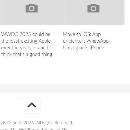
WWDC 2025 could be
Move to iOS: App
the least exciting Apple
erleichtert WhatsApp-
event in years — and I
Umzug aufs iPhone
think that’s a good thing
yBiZZ.de © 2026. All Rights Reserved.
owered by
WordPress
. Theme by
Alx
.