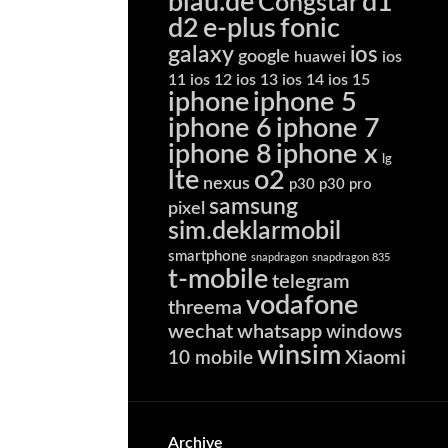
blau.de
d1
Congstar
d2
e-plus
fonic
galaxy
ios
google
huawei
ios
11
ios 12
ios 13
ios 14
ios 15
iphone
iphone 5
iphone 6
iphone 7
iphone 8
iphone x
lg
lte
o2
nexus
p30
p30 pro
samsung
pixel
sim.deklarmobil
smartphone
snapdragon
snapdragon 835
t-mobile
telegram
vodafone
threema
wechat
whatsapp
windows
winsim
Xiaomi
10 mobile
Archive