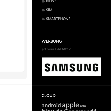
NEWS
SIM
SMARTPHONE
WERBUNG
get your GALAXY Z
CLOUD
apple
android
arm