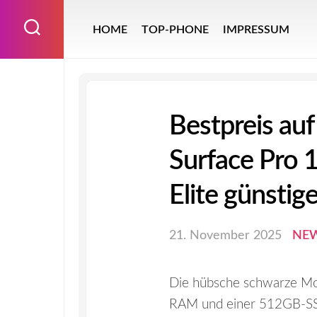
Skip
to
HOME
TOP-PHONE
IMPRESSUM
content
Bestpreis au
Surface Pro 
Elite günstig
21. November 2025
NE
Die hübsche schwarze Mo
RAM und einer 512GB-SSD 