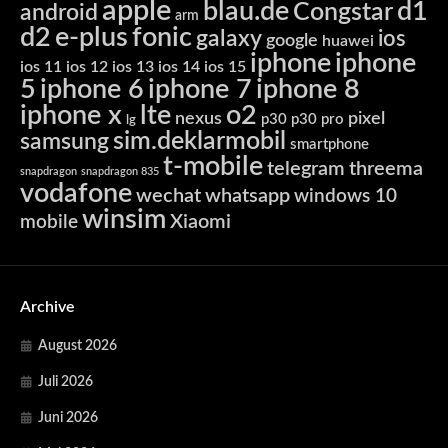
apple
blau.de
d1
Congstar
android
arm
d2
e-plus
fonic
galaxy
ios
google
huawei
iphone
iphone
ios 11
ios 12
ios 13
ios 14
ios 15
5
iphone 6
iphone 7
iphone 8
iphone x
lte
o2
nexus
pixel
p30
p30 pro
lg
sim.deklarmobil
samsung
smartphone
t-mobile
telegram
threema
snapdragon
snapdragon 835
vodafone
wechat
whatsapp
windows 10
winsim
Xiaomi
mobile
Archive
August 2026
Juli 2026
Juni 2026