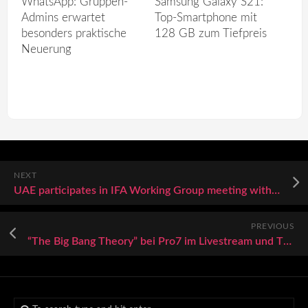
WhatsApp: Gruppen-
Samsung Galaxy S21:
Admins erwartet
Top-Smartphone mit
besonders praktische
128 GB zum Tiefpreis
Neuerung
NEXT
UAE participates in IFA Working Group meeting within G20 Finance Track for 2022
PREVIOUS
“The Big Bang Theory” bei Pro7 im Livestream und TV: Folge 18 aus Staffel 5 der Sitcom