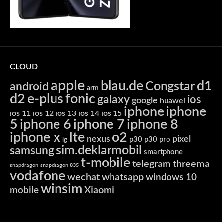
CLOUD
apple
blau.de
d1
Congstar
android
arm
d2
e-plus
fonic
galaxy
ios
google
huawei
iphone
iphone
ios 11
ios 12
ios 13
ios 14
ios 15
5
iphone 6
iphone 7
iphone 8
iphone x
lte
o2
nexus
pixel
p30
p30 pro
lg
sim.deklarmobil
samsung
smartphone
t-mobile
telegram
threema
snapdragon
snapdragon 835
vodafone
wechat
whatsapp
windows 10
winsim
Xiaomi
mobile