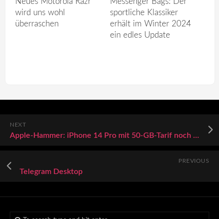
Neues Motorola Razr
Messenger Bags: Der
wird uns wohl
sportliche Klassiker
überraschen
erhält im Winter 2024
ein edles Update
NEXT
Apple-Hammer: iPhone 14 Pro mit 50‑GB‑Tarif noch günstiger + AirPods Pro geschenkt
PREVIOUS
Telegram Desktop