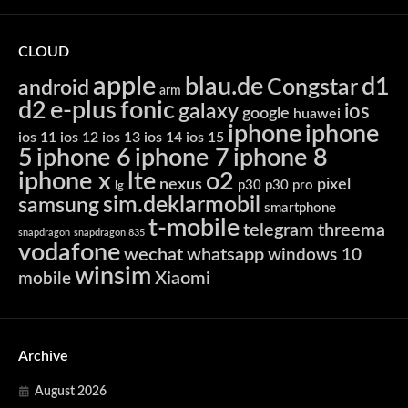
CLOUD
apple
blau.de
d1
Congstar
android
arm
d2
e-plus
fonic
galaxy
ios
google
huawei
iphone
iphone
ios 11
ios 12
ios 13
ios 14
ios 15
5
iphone 6
iphone 7
iphone 8
iphone x
lte
o2
nexus
pixel
p30
p30 pro
lg
sim.deklarmobil
samsung
smartphone
t-mobile
telegram
threema
snapdragon
snapdragon 835
vodafone
wechat
whatsapp
windows 10
winsim
Xiaomi
mobile
Archive
August 2026