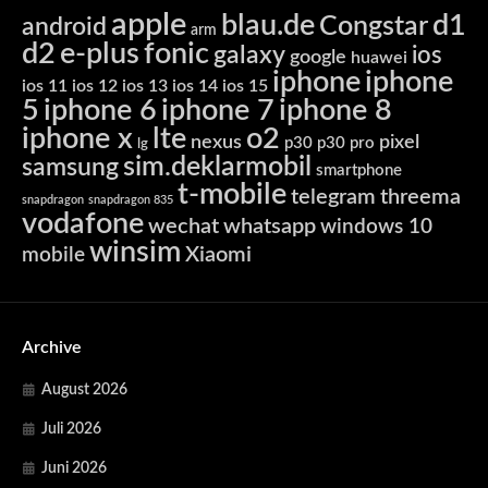
apple
blau.de
d1
Congstar
android
arm
d2
e-plus
fonic
galaxy
ios
google
huawei
iphone
iphone
ios 11
ios 12
ios 13
ios 14
ios 15
5
iphone 6
iphone 7
iphone 8
iphone x
lte
o2
nexus
pixel
p30
p30 pro
lg
sim.deklarmobil
samsung
smartphone
t-mobile
telegram
threema
snapdragon
snapdragon 835
vodafone
wechat
whatsapp
windows 10
winsim
Xiaomi
mobile
Archive
August 2026
Juli 2026
Juni 2026