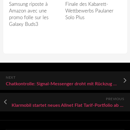
Samsung riposte à
Finale des Kabarett-
Amazon avec une
Wettbewerbs Paulaner
promo folle sur les
Solo Plus
Galaxy Buds3
NEXT
Chatkontrolle: Signal-Messenger droht mit Rückzug aus Europa
PREVIOUS
Klarmobil startet neues Allnet Flat Tarif-Portfolio ab 1. Oktober