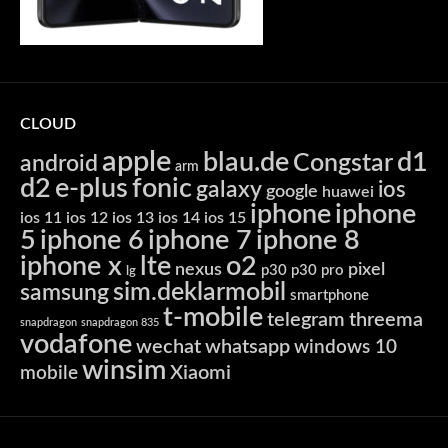
CLOUD
apple
blau.de
d1
Congstar
android
arm
d2
e-plus
fonic
galaxy
ios
google
huawei
iphone
iphone
ios 11
ios 12
ios 13
ios 14
ios 15
5
iphone 6
iphone 7
iphone 8
iphone x
lte
o2
nexus
pixel
p30
p30 pro
lg
sim.deklarmobil
samsung
smartphone
t-mobile
telegram
threema
snapdragon
snapdragon 835
vodafone
wechat
whatsapp
windows 10
winsim
Xiaomi
mobile