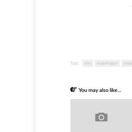
Tags:
arm
snapdragon
snap
You may also like...