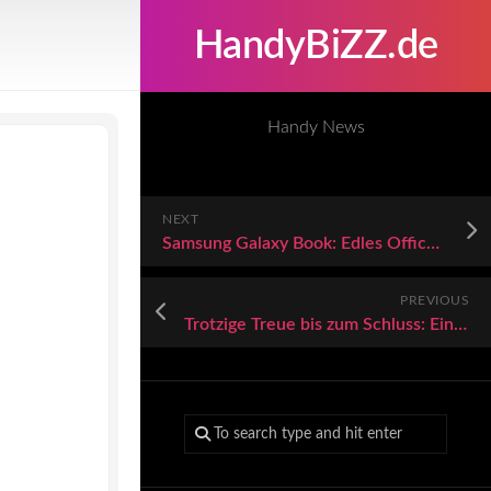
HandyBiZZ.de
Handy News
NEXT
Samsung Galaxy Book: Edles Office-Notebook zum kleinen Preis
PREVIOUS
Trotzige Treue bis zum Schluss: Ein schwarzer Tag für Blackberry-Liebhaber