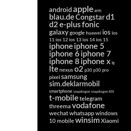
apple
android
arm
blau.de
d1
Congstar
d2
e-plus
fonic
galaxy
ios
google
huawei
ios
11
ios 12
ios 13
ios 14
ios 15
iphone
iphone 5
iphone 6
iphone 7
iphone 8
iphone x
lg
lte
o2
nexus
p30
p30 pro
samsung
pixel
sim.deklarmobil
smartphone
snapdragon
snapdragon 835
t-mobile
telegram
vodafone
threema
wechat
whatsapp
windows
winsim
Xiaomi
10 mobile