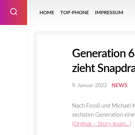
Skip
to
HOME
TOP-PHONE
IMPRESSUM
content
Generation 6:
zieht Snapd
9. Januar 2022
NEWS
Nach Fossil und Michael K
sechsten Generation ein
(Orginal – Story lesen…)