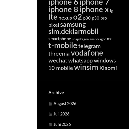
iphone 6
iphone 7
iphone 8
iphone x
lg
lte
o2
nexus
p30
p30 pro
samsung
pixel
sim.deklarmobil
smartphone
snapdragon
snapdragon 835
t-mobile
telegram
vodafone
threema
wechat
whatsapp
windows
winsim
Xiaomi
10 mobile
Archive
August 2026
Juli 2026
Juni 2026