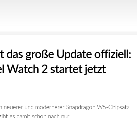
das große Update offiziell:
l Watch 2 startet jetzt
ich neuerer und modernerer Snapdragon W5-Chipsatz
 gibt es damit schon nach nur …