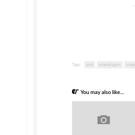
Tags:
arm
snapdragon
snap
You may also like...