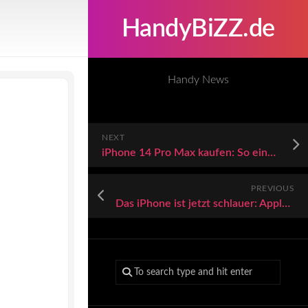
HandyBiZZ.de
Handy News
NEXT
iPhone 14 Pro Max kaufen: So einen guten Deal gab es lange nicht
PREVIOUS
Das iPhone ist jetzt schlauer: Apple-Ikone kann Stimmen imitieren, größere Sicherheit schaffen und noch mehr