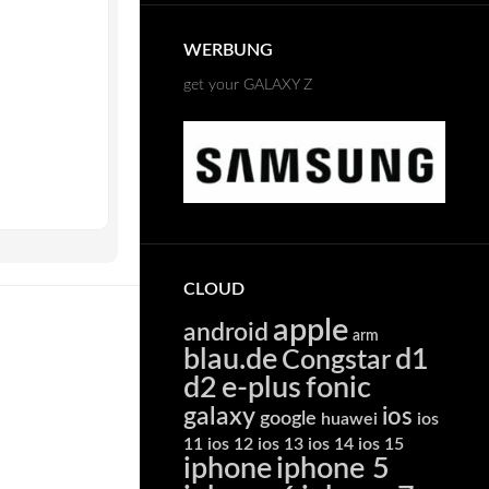
WERBUNG
get your GALAXY Z
CLOUD
apple
android
arm
blau.de
d1
Congstar
d2
e-plus
fonic
galaxy
ios
google
huawei
ios
11
ios 12
ios 13
ios 14
ios 15
iphone
iphone 5