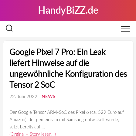
Skip
HandyBiZZ.de
to
content
Google Pixel 7 Pro: Ein Leak
liefert Hinweise auf die
ungewöhnliche Konfiguration des
Tensor 2 SoC
22. Juni 2022
NEWS
Der Google Tensor ARM-SoC des Pixel 6 (ca. 529 Euro auf
Amazon), der gemeinsam mit Samsung entwickelt wurde,
setzt bereits auf …
(Orginal – Story lesen…)