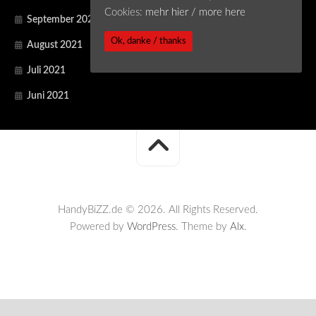
Cookies:
mehr hier / more here
September 2021
Ok, danke / thanks
August 2021
Juli 2021
Juni 2021
HandyBiZZ.de © 2026. All Rights Reserved.
Powered by
WordPress
. Theme by
Alx
.