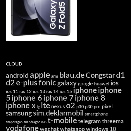
CLOUD
apple
blau.de
d1
Congstar
android
arm
d2
e-plus
fonic
galaxy
ios
google
huawei
iphone
iphone
ios 11
ios 12
ios 13
ios 14
ios 15
5
iphone 6
iphone 7
iphone 8
iphone x
lte
o2
nexus
pixel
p30
p30 pro
lg
sim.deklarmobil
samsung
smartphone
t-mobile
telegram
threema
snapdragon
snapdragon 835
vodafone
wechat
whatsapp
windows 10