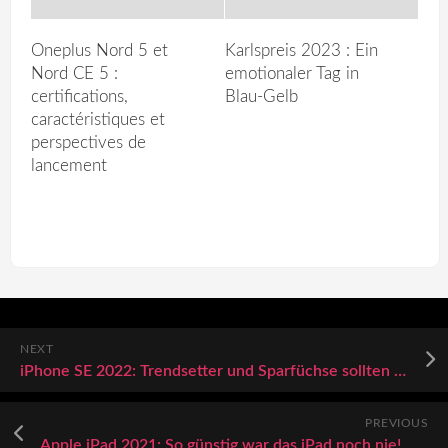
Oneplus Nord 5 et
Karlspreis 2023 : Ein
Nord CE 5 :
emotionaler Tag in
certifications,
Blau-Gelb
caractéristiques et
perspectives de
lancement
NEXT
iPhone SE 2022: Trendsetter und Sparfüchse sollten jetzt aufhorchen
PREVIOUS
Apple iPad 2021: So günstig war das iPad noch nie!