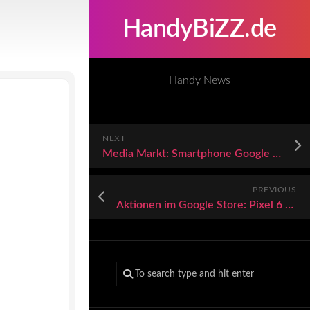
HandyBiZZ.de
Handy News
NEXT
Media Markt: Smartphone Google Pixel 6 für keine 450 Euro im Angebot
PREVIOUS
Aktionen im Google Store: Pixel 6 kaufen und bis zu 130 Euro Gutschein erhalten, Stadia & Smart Home Bundles