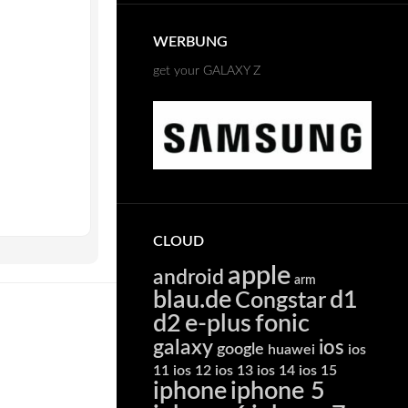
WERBUNG
get your GALAXY Z
CLOUD
apple
android
arm
blau.de
d1
Congstar
d2
e-plus
fonic
galaxy
ios
google
huawei
ios
11
ios 12
ios 13
ios 14
ios 15
iphone
iphone 5