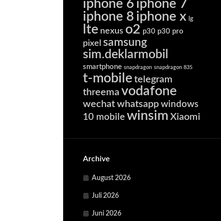
iphone 6
iphone 7
iphone 8
iphone x
lg
lte
o2
nexus
p30
p30 pro
samsung
pixel
sim.deklarmobil
smartphone
snapdragon
snapdragon 835
t-mobile
telegram
vodafone
threema
wechat
whatsapp
windows
winsim
Xiaomi
10 mobile
Archive
August 2026
Juli 2026
Juni 2026