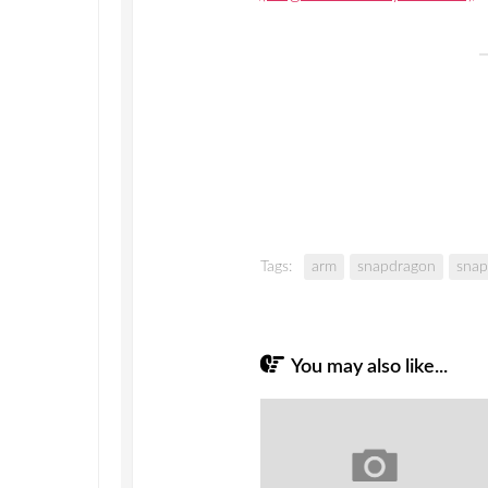
Tags:
arm
snapdragon
snap
You may also like...