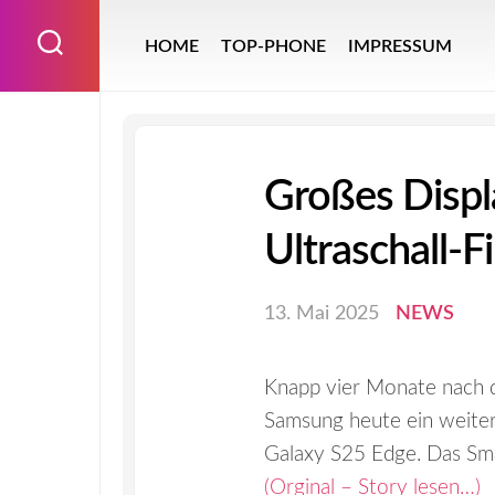
Skip
to
HOME
TOP-PHONE
IMPRESSUM
content
Großes Displa
Ultraschall-
13. Mai 2025
NEWS
Knapp vier Monate nach de
Samsung heute ein weiter
Galaxy S25 Edge. Das Sma
(Orginal – Story lesen…)