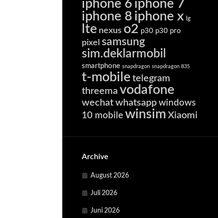
iphone 6
iphone 7
iphone 8
iphone x
lg
lte
o2
nexus
p30
p30 pro
samsung
pixel
sim.deklarmobil
smartphone
snapdragon
snapdragon 835
t-mobile
telegram
vodafone
threema
wechat
whatsapp
windows
winsim
Xiaomi
10 mobile
Archive
August 2026
Juli 2026
Juni 2026