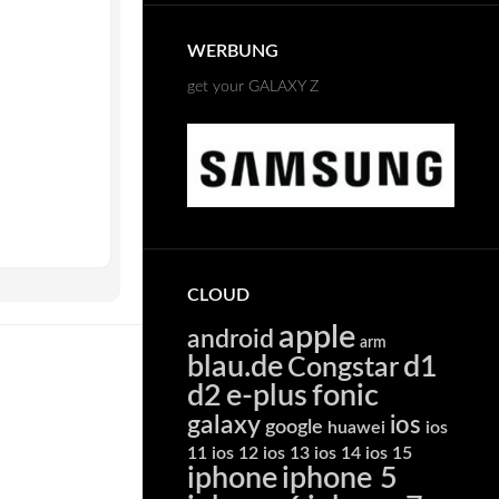
WERBUNG
get your GALAXY Z
CLOUD
apple
android
arm
blau.de
d1
Congstar
d2
e-plus
fonic
galaxy
ios
google
huawei
ios
11
ios 12
ios 13
ios 14
ios 15
iphone
iphone 5