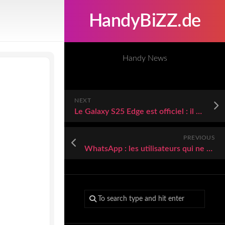
HandyBiZZ.de
Handy News
NEXT
Le Galaxy S25 Edge est officiel : il est ultra fin mais il va peser lourd sur votre budget
PREVIOUS
WhatsApp : les utilisateurs qui ne connaissent pas cette nouvelle arnaque tombent tous dans le panneau