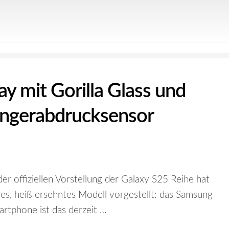
y mit Gorilla Glass und
Fingerabdrucksensor
r offiziellen Vorstellung der Galaxy S25 Reihe hat
es, heiß ersehntes Modell vorgestellt: das Samsung
rtphone ist das derzeit …