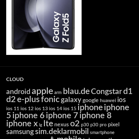
CLOUD
apple
blau.de
d1
Congstar
android
arm
d2
e-plus
fonic
galaxy
ios
google
huawei
iphone
iphone
ios 11
ios 12
ios 13
ios 14
ios 15
5
iphone 6
iphone 7
iphone 8
iphone x
lte
o2
nexus
pixel
p30
p30 pro
lg
sim.deklarmobil
samsung
smartphone