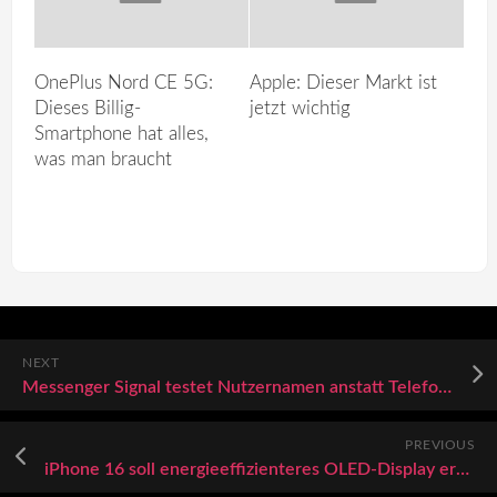
OnePlus Nord CE 5G:
Apple: Dieser Markt ist
Dieses Billig-
jetzt wichtig
Smartphone hat alles,
was man braucht
NEXT
Messenger Signal testet Nutzernamen anstatt Telefonnummern
PREVIOUS
iPhone 16 soll energieeffizienteres OLED-Display erhalten