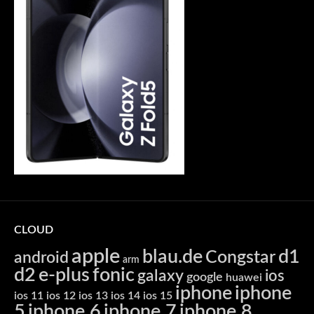
CLOUD
apple
blau.de
d1
Congstar
android
arm
d2
e-plus
fonic
galaxy
ios
google
huawei
iphone
iphone
ios 11
ios 12
ios 13
ios 14
ios 15
5
iphone 6
iphone 7
iphone 8