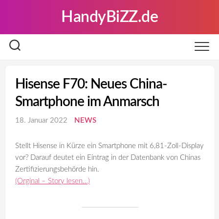
Skip
HandyBiZZ.de
to
content
Hisense F70: Neues China-
Smartphone im Anmarsch
18. Januar 2022
NEWS
Stellt Hisense in Kürze ein Smartphone mit 6,81-Zoll-Display
vor? Darauf deutet ein Eintrag in der Datenbank von Chinas
Zertifizierungsbehörde hin.
(Orginal – Story lesen…)