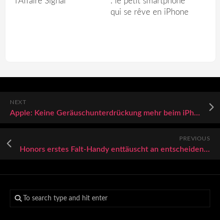
l’Affaire Signal
: le petit smartphone
qui se rêve en iPhone
NEXT
Apple: Keine Geräuschunterdrückung mehr beim iPhone 13
PREVIOUS
Honors erstes Falt-Handy enttäuscht an entscheidender Stelle