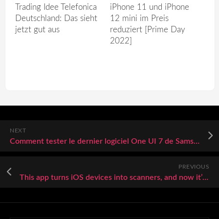
Trading Idee Telefonica
iPhone 11 und iPhone
Deutschland: Das sieht
12 mini im Preis
jetzt gut aus
reduziert [Prime Day
2022]
NEXT
Comment tester le dernier logiciel One UI 7 de Samsung sur votre iPhone
PREVIOUS
This app turns iOS devices into scanners, and now it’s $25 for life