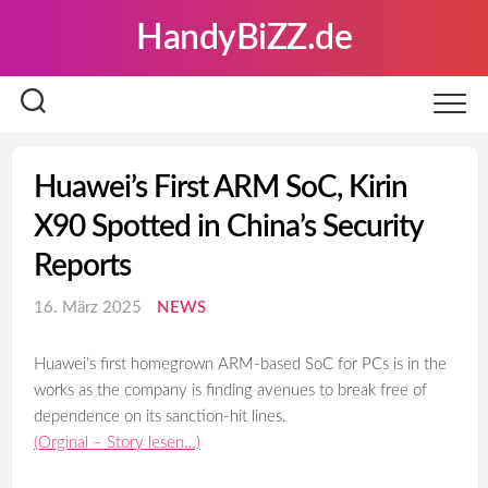
Skip
HandyBiZZ.de
to
content
Huawei’s First ARM SoC, Kirin
X90 Spotted in China’s Security
Reports
16. März 2025
NEWS
Huawei’s first homegrown ARM-based SoC for PCs is in the
works as the company is finding avenues to break free of
dependence on its sanction-hit lines.
(Orginal – Story lesen…)