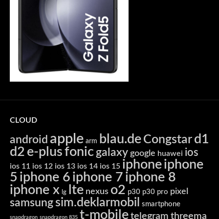
CLOUD
apple
blau.de
d1
Congstar
android
arm
d2
e-plus
fonic
galaxy
ios
google
huawei
iphone
iphone
ios 11
ios 12
ios 13
ios 14
ios 15
5
iphone 6
iphone 7
iphone 8
iphone x
lte
o2
nexus
pixel
p30
p30 pro
lg
sim.deklarmobil
samsung
smartphone
t-mobile
telegram
threema
snapdragon
snapdragon 835