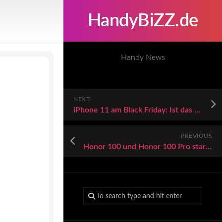
HandyBiZZ.de
Handy News
NEXT
iPhone 11 am Black Friday: Ist das beliebte Apple Smartphone gerade reduziert?
PREVIOUS
Honor 100 und Honor 100 Pro starten mit kuriosem Design, Topmodell bringt Snapdragon 8 Gen 2 in die Mittelklasse