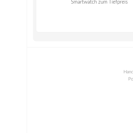
Smartwatch zum Tiefpreis
Hand
P