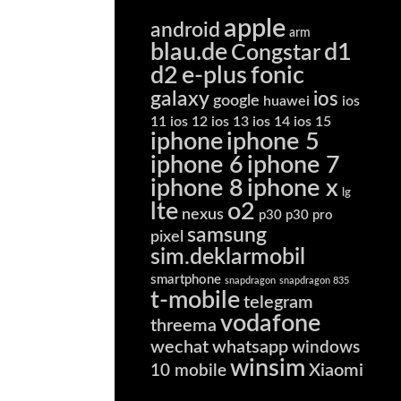
apple
android
arm
blau.de
d1
Congstar
d2
e-plus
fonic
galaxy
ios
google
huawei
ios
11
ios 12
ios 13
ios 14
ios 15
iphone
iphone 5
iphone 6
iphone 7
iphone 8
iphone x
lg
lte
o2
nexus
p30
p30 pro
samsung
pixel
sim.deklarmobil
smartphone
snapdragon
snapdragon 835
t-mobile
telegram
vodafone
threema
wechat
whatsapp
windows
winsim
Xiaomi
10 mobile