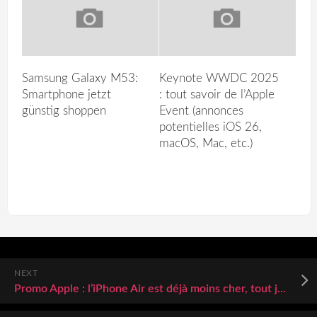
Samsung Galaxy M53:
Keynote WWDC 2025
Smartphone jetzt
: tout savoir de l’Apple
günstig shoppen
Event (annonces
potentielles iOS 26,
macOS, Mac, etc.)
NEXT
Promo Apple : l’iPhone Air est déjà moins cher, tout juste un mois après sa sortie