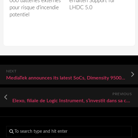
000 batteries externes
erhalten Support für
pour risque d’incendie
LHDC 5.0
potentiel
NEXT
MediaTek announces its latest SoCs, Dimensity 9500s flagship and 8500 midrange
PREVIOUS
Elexo, filiale de Logic Instrument, s’investit dans sa cyber sécurité et entame une certification AirCyber avec BoostAeroSpace.