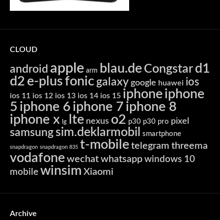
CLOUD
apple
blau.de
d1
Congstar
android
arm
d2
e-plus
fonic
galaxy
ios
google
huawei
iphone
iphone
ios 11
ios 12
ios 13
ios 14
ios 15
5
iphone 6
iphone 7
iphone 8
iphone x
lte
o2
nexus
pixel
p30
p30 pro
lg
sim.deklarmobil
samsung
smartphone
t-mobile
telegram
threema
snapdragon
snapdragon 835
vodafone
wechat
whatsapp
windows 10
winsim
Xiaomi
mobile
Archive