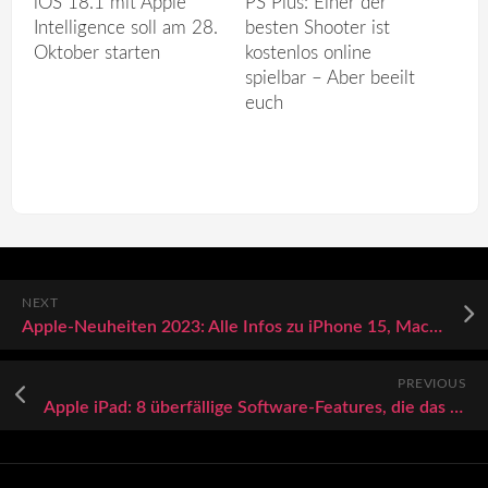
iOS 18.1 mit Apple
PS Plus: Einer der
Intelligence soll am 28.
besten Shooter ist
Oktober starten
kostenlos online
spielbar – Aber beeilt
euch
NEXT
Apple-Neuheiten 2023: Alle Infos zu iPhone 15, MacBook Air 15 und Co.
PREVIOUS
Apple iPad: 8 überfällige Software-Features, die das Tablet dringend benötigt