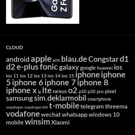
CLOUD
apple
blau.de
d1
Congstar
android
arm
d2
e-plus
fonic
galaxy
ios
google
huawei
iphone
iphone
ios 11
ios 12
ios 13
ios 14
ios 15
5
iphone 6
iphone 7
iphone 8
iphone x
lte
o2
nexus
pixel
p30
p30 pro
lg
sim.deklarmobil
samsung
smartphone
t-mobile
telegram
threema
snapdragon
snapdragon 835
vodafone
wechat
whatsapp
windows 10
winsim
Xiaomi
mobile