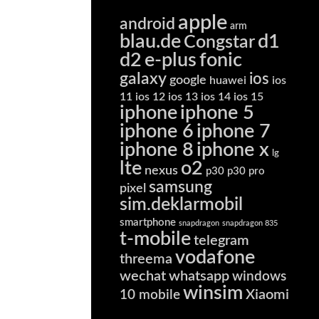
apple
android
arm
blau.de
d1
Congstar
d2
e-plus
fonic
galaxy
ios
google
huawei
ios
11
ios 12
ios 13
ios 14
ios 15
iphone
iphone 5
iphone 6
iphone 7
iphone 8
iphone x
lg
lte
o2
nexus
p30
p30 pro
samsung
pixel
sim.deklarmobil
smartphone
snapdragon
snapdragon 835
t-mobile
telegram
vodafone
threema
wechat
whatsapp
windows
winsim
Xiaomi
10 mobile