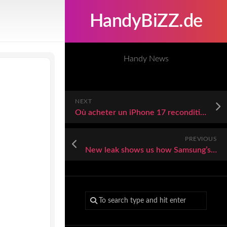
HandyBiZZ.de
Handy News
NEXT
Où acheter un iPhone 17 reconditionné au meilleur prix ?
PREVIOUS
New leak shows us how Samsung’s upcoming foldables could stack up to each other