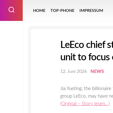
Skip
to
HOME
TOP-PHONE
IMPRESSUM
content
LeEco chief 
unit to focus
12. Juni 2026
NEWS
Jia Yueting, the billionai
group LeEco, may have n
(Orginal – Story lesen…)