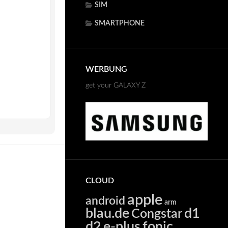
SIM
SMARTPHONE
WERBUNG
get your GALAXY Z
CLOUD
apple
android
arm
blau.de
d1
Congstar
d2
e-plus
fonic