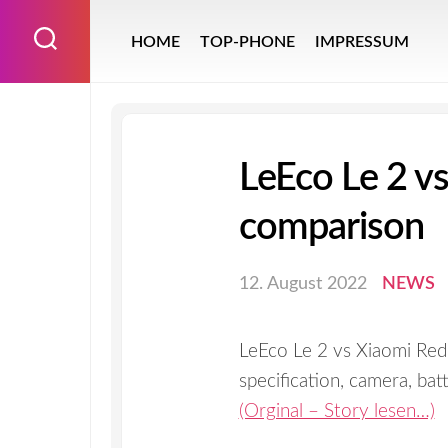
Skip
to
HOME
TOP-PHONE
IMPRESSUM
content
LeEco Le 2 v
comparison
12. August 2022
NEWS
LeEco Le 2 vs Xiaomi Red
specification, camera, ba
(Orginal – Story lesen…)