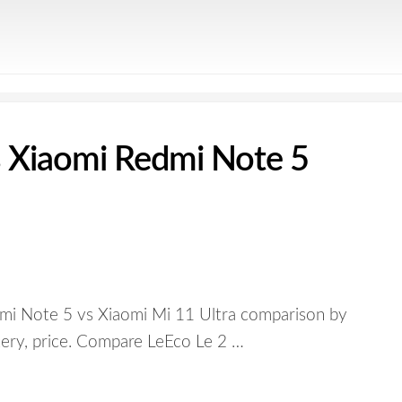
s Xiaomi Redmi Note 5
mi Note 5 vs Xiaomi Mi 11 Ultra comparison by
ttery, price. Compare LeEco Le 2 …