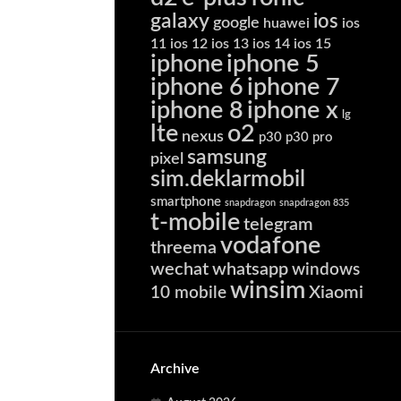
galaxy
ios
google
huawei
ios
11
ios 12
ios 13
ios 14
ios 15
iphone
iphone 5
iphone 6
iphone 7
iphone 8
iphone x
lg
lte
o2
nexus
p30
p30 pro
samsung
pixel
sim.deklarmobil
smartphone
snapdragon
snapdragon 835
t-mobile
telegram
vodafone
threema
wechat
whatsapp
windows
winsim
Xiaomi
10 mobile
Archive