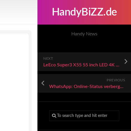
HandyBiZZ.de
Handy News
NEXT
LeEco Super3 X55 55 inch LED 4K TV vs Toshiba 40PU200 40 inch LED Full HD TV comparison
PREVIOUS
WhatsApp: Online-Status verbergen & ausschalten – So leicht geht es