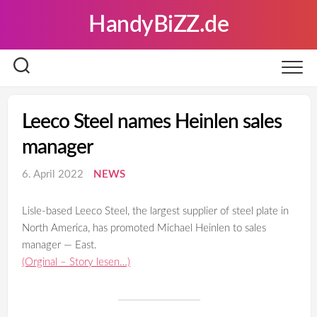
Skip
HandyBiZZ.de
to
content
Leeco Steel names Heinlen sales
manager
6. April 2022
NEWS
Lisle-based Leeco Steel, the largest supplier of steel plate in
North America, has promoted Michael Heinlen to sales
manager — East.
(Orginal – Story lesen…)