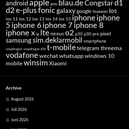
apple
blau.de
d1
Congstar
android
arm
d2
e-plus
fonic
galaxy
ios
google
huawei
iphone
iphone
ios 11
ios 12
ios 13
ios 14
ios 15
5
iphone 6
iphone 7
iphone 8
iphone x
lte
o2
nexus
pixel
p30
p30 pro
lg
sim.deklarmobil
samsung
smartphone
t-mobile
telegram
threema
snapdragon
snapdragon 835
vodafone
wechat
whatsapp
windows 10
winsim
Xiaomi
mobile
Archive
August 2026
Juli 2026
Juni 2026