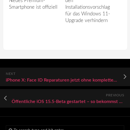
Neues Premium-
den
Smartphone ist offiziell
Installationsvorschlag
für das Windows 11-
Upgrade verhindern
NEXT
iPhone X: Face ID Reparaturen jetzt ohne kompletten Gerätetausch
PREVIOUS
Öffentliche iOS 15.5-Beta gestartet – so bekommst du sie, das ist neu