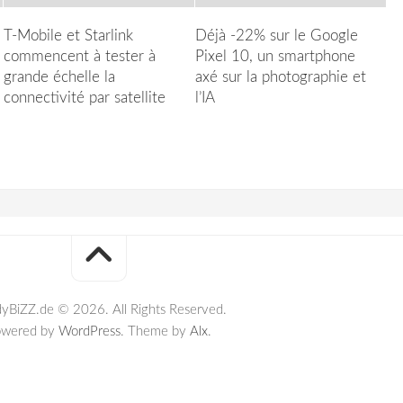
T-Mobile et Starlink
Déjà -22% sur le Google
commencent à tester à
Pixel 10, un smartphone
grande échelle la
axé sur la photographie et
connectivité par satellite
l’IA
yBiZZ.de © 2026. All Rights Reserved.
owered by
WordPress
. Theme by
Alx
.