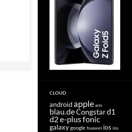
CLOUD
apple
android
arm
blau.de
d1
Congstar
d2
e-plus
fonic
galaxy
ios
google
huawei
ios