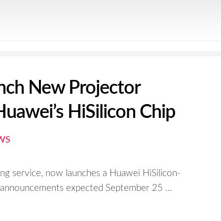
nch New Projector
uawei’s HiSilicon Chip
WS
ming service, now launches a Huawei HiSilicon-
e announcements expected September 25 …