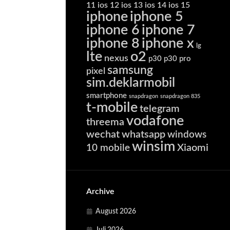
11
ios 12
ios 13
ios 14
ios 15
iphone
iphone 5
iphone 6
iphone 7
iphone 8
iphone x
lg
lte
o2
nexus
p30
p30 pro
samsung
pixel
sim.deklarmobil
smartphone
snapdragon
snapdragon 835
t-mobile
telegram
vodafone
threema
wechat
whatsapp
windows
winsim
Xiaomi
10 mobile
Archive
August 2026