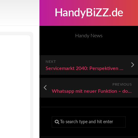
HandyBiZZ.de
Handy News
NEXT
Servicemarkt 2040: Perspektiven und Strategien für freie Kfz-Werkstätten
PREVIOUS
Whatsapp mit neuer Funktion – doch die Sache hat einen großen Haken