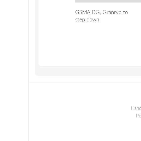
GSMA DG, Granryd to
step down
Hand
P