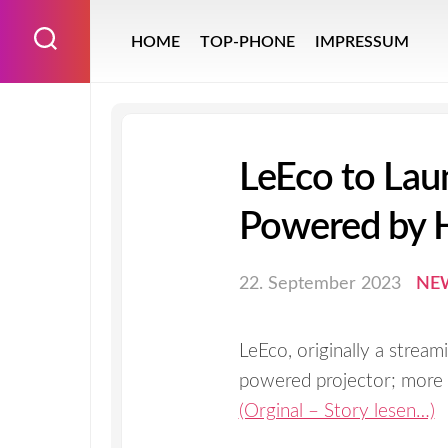
Skip
to
HOME
TOP-PHONE
IMPRESSUM
content
LeEco to Lau
Powered by H
22. September 2023
NE
LeEco, originally a strea
powered projector; mor
(Orginal – Story lesen…)