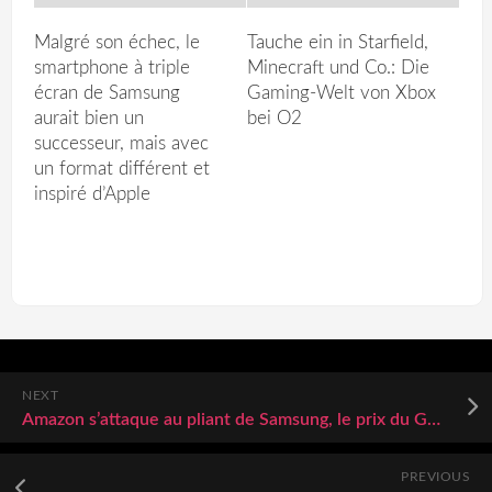
Malgré son échec, le
Tauche ein in Starfield,
smartphone à triple
Minecraft und Co.: Die
écran de Samsung
Gaming-Welt von Xbox
aurait bien un
bei O2
successeur, mais avec
un format différent et
inspiré d’Apple
NEXT
Amazon s’attaque au pliant de Samsung, le prix du Galaxy Z Flip7 s’écroule sans pitié
PREVIOUS