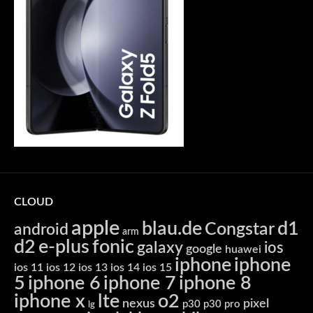
CLOUD
apple
blau.de
d1
Congstar
android
arm
d2
e-plus
fonic
galaxy
ios
google
huawei
iphone
iphone
ios 11
ios 12
ios 13
ios 14
ios 15
5
iphone 6
iphone 7
iphone 8
iphone x
lte
o2
nexus
pixel
p30
p30 pro
lg