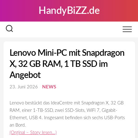
Skip
HandyBiZZ.de
to
content
Lenovo Mini-PC mit Snapdragon
X, 32 GB RAM, 1 TB SSD im
Angebot
23. Juni 2026
NEWS
Lenovo bestückt das IdeaCentre mit Snapdragon X, 32 GB
RAM, einer 1-TB-SSD, zwei SSD-Slots, WiFi 7, Gigabit-
Ethernet, USB 4. Insgesamt befinden sich sechs USB-Ports
an Bord.
(Orginal – Story lesen…)