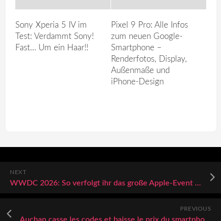
Sony Xperia 5 IV im
Pixel 9 Pro: Alle Infos
Test: Verdammt Sony!
zum neuen Google-
Fast… Um ein Haar!!
Smartphone –
Renderfotos, Display,
Außenmaße und
iPhone-Design
NEXT
WWDC 2026: So verfolgt ihr das große Apple-Event heute Abend im Live-Stream
PREVIOUS
Auchan casse les codes et baisse le prix du smartphone Google Pixel 9A