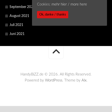
Cookies:
mehr hier / more here
September 2021
Ok, danke / thanks
August 2021
Juli 2021
Juni 2021
HandyBiZZ.de © 2026. All Rights Reserved.
Powered by
WordPress
. Theme by
Alx
.