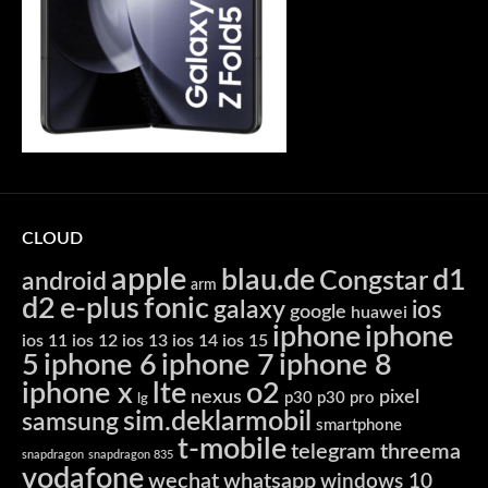
CLOUD
apple
blau.de
d1
Congstar
android
arm
d2
e-plus
fonic
galaxy
ios
google
huawei
iphone
iphone
ios 11
ios 12
ios 13
ios 14
ios 15
5
iphone 6
iphone 7
iphone 8
iphone x
lte
o2
nexus
pixel
p30
p30 pro
lg
sim.deklarmobil
samsung
smartphone
t-mobile
telegram
threema
snapdragon
snapdragon 835
vodafone
wechat
whatsapp
windows 10