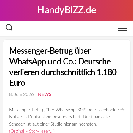
Skip
HandyBiZZ.de
to
content
Messenger-Betrug über
WhatsApp und Co.: Deutsche
verlieren durchschnittlich 1.180
Euro
8. Juni 2026
NEWS
Messenger-Betrug über WhatsApp, SMS oder Facebook trifft
Nutzer in Deutschland besonders hart. Der finanzielle
Schaden ist laut einer Studie hier am höchsten.
(Orginal – Story lesen…)