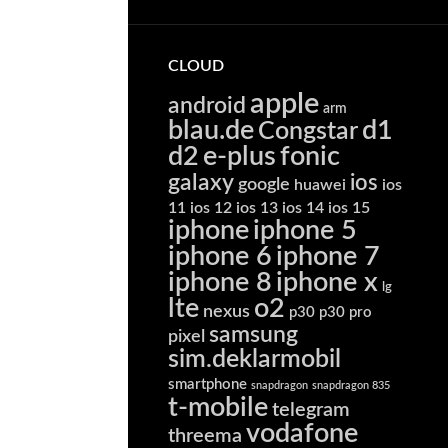
CLOUD
apple
android
arm
blau.de
d1
Congstar
d2
e-plus
fonic
galaxy
ios
google
huawei
ios
11
ios 12
ios 13
ios 14
ios 15
iphone
iphone 5
iphone 6
iphone 7
iphone 8
iphone x
lg
lte
o2
nexus
p30
p30 pro
samsung
pixel
sim.deklarmobil
smartphone
snapdragon
snapdragon 835
t-mobile
telegram
vodafone
threema