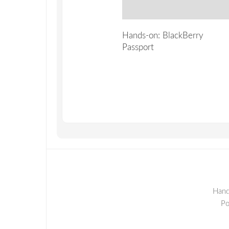
Hands-on: BlackBerry
Passport
Hand
P