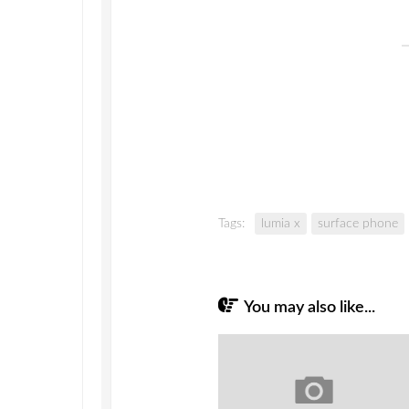
Tags:
lumia x
surface phone
You may also like...