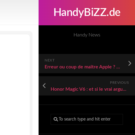
HandyBiZZ.de
Handy News
NEXT
Erreur ou coup de maître Apple ? Cet iPhone récent passe à moins de 600 euros
PREVIOUS
Honor Magic V6 : et si le vrai argument de ce smartphone pliant n’était pas son écran ?