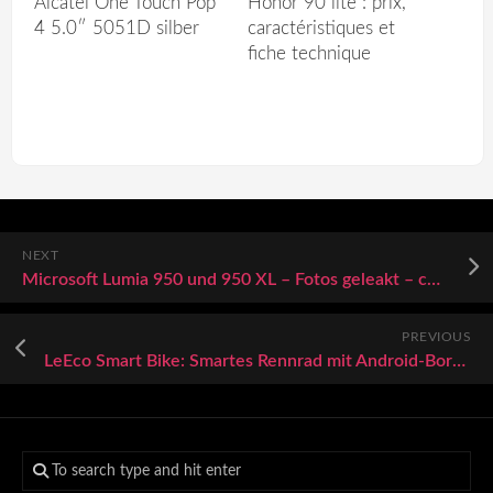
Alcatel One Touch Pop
Honor 90 lite : prix,
4 5.0″ 5051D silber
caractéristiques et
fiche technique
NEXT
Microsoft Lumia 950 und 950 XL – Fotos geleakt – connect
PREVIOUS
LeEco Smart Bike: Smartes Rennrad mit Android-Bordsystem – WinFuture.de