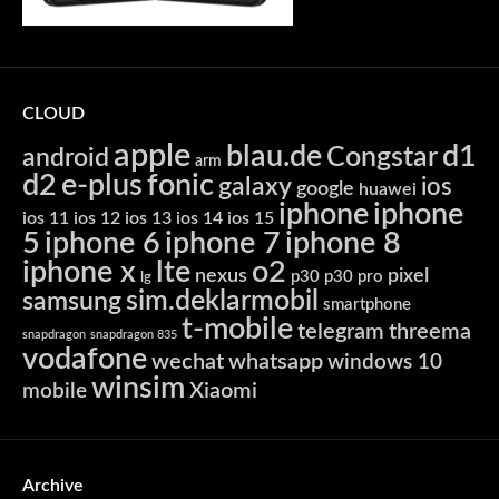
CLOUD
apple
blau.de
d1
Congstar
android
arm
d2
e-plus
fonic
galaxy
ios
google
huawei
iphone
iphone
ios 11
ios 12
ios 13
ios 14
ios 15
5
iphone 6
iphone 7
iphone 8
iphone x
lte
o2
nexus
pixel
p30
p30 pro
lg
sim.deklarmobil
samsung
smartphone
t-mobile
telegram
threema
snapdragon
snapdragon 835
vodafone
wechat
whatsapp
windows 10
winsim
Xiaomi
mobile
Archive