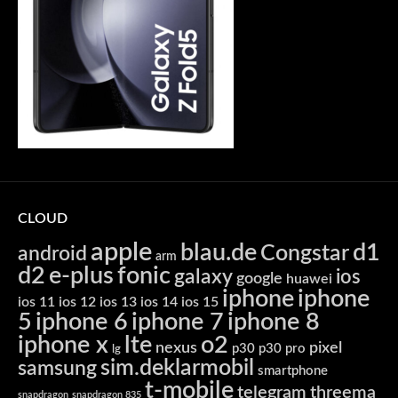
CLOUD
apple
blau.de
d1
Congstar
android
arm
d2
e-plus
fonic
galaxy
ios
google
huawei
iphone
iphone
ios 11
ios 12
ios 13
ios 14
ios 15
5
iphone 6
iphone 7
iphone 8
iphone x
lte
o2
nexus
pixel
p30
p30 pro
lg
sim.deklarmobil
samsung
smartphone
t-mobile
telegram
threema
snapdragon
snapdragon 835