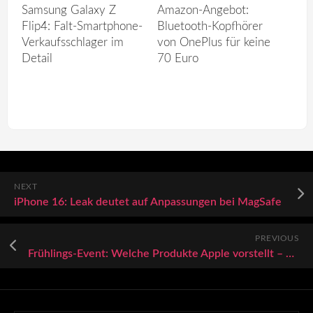
Samsung Galaxy Z
Amazon-Angebot:
Flip4: Falt-Smartphone-
Bluetooth-Kopfhörer
Verkaufsschlager im
von OnePlus für keine
Detail
70 Euro
NEXT
iPhone 16: Leak deutet auf Anpassungen bei MagSafe
PREVIOUS
Frühlings-Event: Welche Produkte Apple vorstellt – und welche nicht