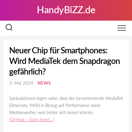
Skip
HandyBiZZ.de
to
content
Neuer Chip für Smartphones:
Wird MediaTek dem Snapdragon
gefährlich?
3. Mai 2024
NEWS
Spekulationen legen nahe, dass der bevorstehende MediaTek
Dimensity 9400 in Bezug auf Performance seine
Wettbewerber weit hinter sich lassen könnte.
(Orginal – Story lesen…)