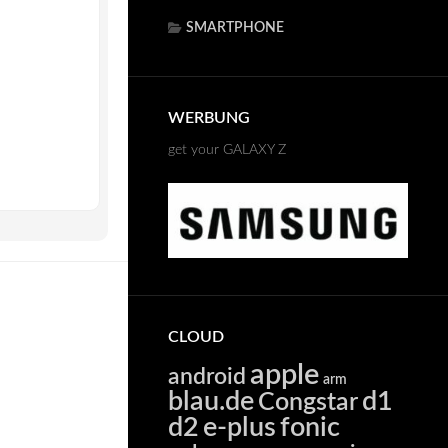
SMARTPHONE
WERBUNG
get your GALAXY Z
CLOUD
apple
android
arm
blau.de
d1
Congstar
d2
e-plus
fonic