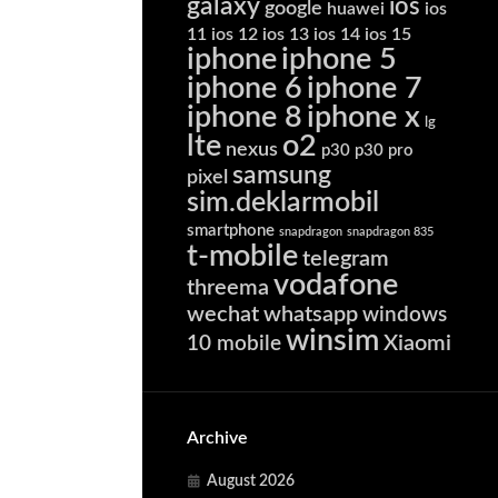
galaxy
ios
google
huawei
ios
11
ios 12
ios 13
ios 14
ios 15
iphone
iphone 5
iphone 6
iphone 7
iphone 8
iphone x
lg
lte
o2
nexus
p30
p30 pro
samsung
pixel
sim.deklarmobil
smartphone
snapdragon
snapdragon 835
t-mobile
telegram
vodafone
threema
wechat
whatsapp
windows
winsim
Xiaomi
10 mobile
Archive
August 2026