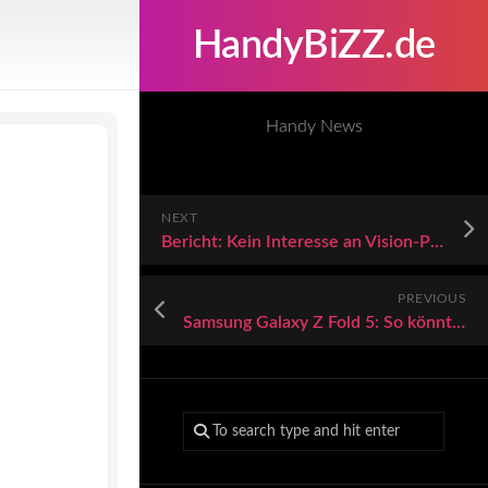
HandyBiZZ.de
Handy News
NEXT
Bericht: Kein Interesse an Vision-Pro-App bei Netflix
PREVIOUS
Samsung Galaxy Z Fold 5: So könnte Samsungs neues Falthandy aussehen