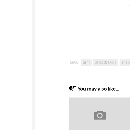
Tags:
arm
snapdragon
snap
You may also like...