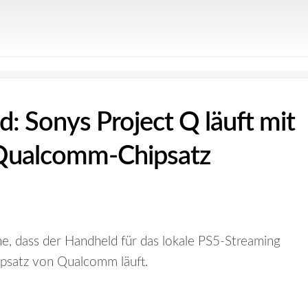
: Sonys Project Q läuft mit
 Qualcomm-Chipsatz
ahe, dass der Handheld für das lokale PS5-Streaming
ipsatz von Qualcomm läuft.