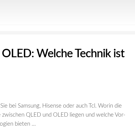
OLED: Welche Technik ist
Sie bei Samsung, Hisense oder auch Tcl. Worin die
e zwischen QLED und OLED liegen und welche Vor-
logien bieten …