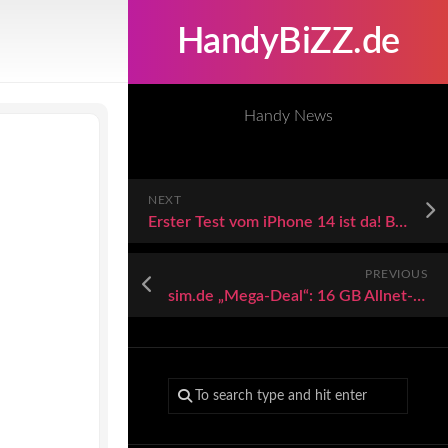
HandyBiZZ.de
Handy News
NEXT
Erster Test vom iPhone 14 ist da! Bei diesem Punkt hapert es
PREVIOUS
sim.de „Mega-Deal“: 16 GB Allnet-Flat-Tarif für 10,99 Euro mtl.