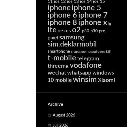
11
ios 12
ios 13
ios 14
ios 15
iphone
iphone 5
iphone 6
iphone 7
iphone 8
iphone x
lg
lte
o2
nexus
p30
p30 pro
samsung
pixel
sim.deklarmobil
smartphone
snapdragon
snapdragon 835
t-mobile
telegram
vodafone
threema
wechat
whatsapp
windows
winsim
Xiaomi
10 mobile
Archive
August 2026
Juli 2026