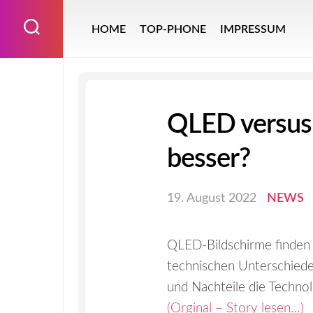
Skip
to
HOME
TOP-PHONE
IMPRESSUM
content
QLED versus 
besser?
19. August 2022
NEWS
QLED-Bildschirme finden 
technischen Unterschied
und Nachteile die Techno
(Orginal – Story lesen…)