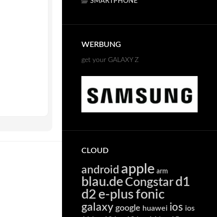
SMARTPHONE
WERBUNG
get your GALAXY Z
CLOUD
apple
android
arm
blau.de
d1
Congstar
d2
e-plus
fonic
galaxy
ios
google
huawei
ios