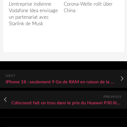
L’entreprise indienne
Corona-Welle rollt über
Vodafone Idea envisage
China
un partenariat avec
Starlink de Musk
NEXT
iPhone 18 : seulement 9 Go de RAM en raison de la pénurie ?
PREVIOUS
Cdiscount fait un trou dans le prix du Huawei P30 lite, la concurrence a du mal à s’en remettre