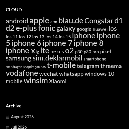
CLOUD
apple
blau.de
d1
Congstar
android
arm
d2
e-plus
fonic
galaxy
ios
google
huawei
iphone
iphone
ios 11
ios 12
ios 13
ios 14
ios 15
5
iphone 6
iphone 7
iphone 8
iphone x
lte
o2
nexus
pixel
p30
p30 pro
lg
sim.deklarmobil
samsung
smartphone
t-mobile
telegram
threema
snapdragon
snapdragon 835
vodafone
wechat
whatsapp
windows 10
winsim
Xiaomi
mobile
Archive
August 2026
Juli 2026