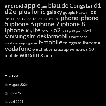
apple
blau.de
d1
Congstar
android
arm
d2
e-plus
fonic
galaxy
ios
google
huawei
iphone
iphone
ios 11
ios 12
ios 13
ios 14
ios 15
5
iphone 6
iphone 7
iphone 8
iphone x
lte
o2
nexus
pixel
p30
p30 pro
lg
sim.deklarmobil
samsung
smartphone
t-mobile
telegram
threema
snapdragon
snapdragon 835
vodafone
wechat
whatsapp
windows 10
winsim
Xiaomi
mobile
Archive
August 2026
Juli 2026
Juni 2026