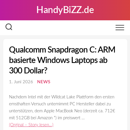
Skip
HandyBiZZ.de
to
content
Qualcomm Snapdragon C: ARM
basierte Windows Laptops ab
300 Dollar?
1. Juni 2026
NEWS
Nachdem Intel mit der Wildcat Lake Plattform den ersten
ernsthaften Versuch unternimmt PC Hersteller dabei zu
unterstützen, dem Apple MacBook Neo (derzeit ca. 712€
mit 512GB bei Amazon *) im preiswert …
(Orginal – Story lesen…)