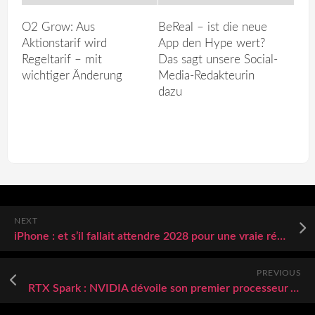
O2 Grow: Aus
BeReal – ist die neue
Aktionstarif wird
App den Hype wert?
Regeltarif – mit
Das sagt unsere Social-
wichtiger Änderung
Media-Redakteurin
dazu
NEXT
iPhone : et s’il fallait attendre 2028 pour une vraie révolution photo
PREVIOUS
RTX Spark : NVIDIA dévoile son premier processeur ARM pour les PC Windows