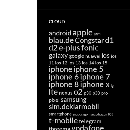
CLOUD
apple
android
arm
blau.de
d1
Congstar
d2
e-plus
fonic
galaxy
ios
google
huawei
ios
11
ios 12
ios 13
ios 14
ios 15
iphone
iphone 5
iphone 6
iphone 7
iphone 8
iphone x
lg
lte
o2
nexus
p30
p30 pro
samsung
pixel
sim.deklarmobil
smartphone
snapdragon
snapdragon 835
t-mobile
telegram
vodafone
threema