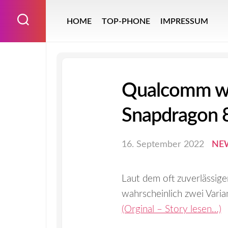
Skip
to
HOME
TOP-PHONE
IMPRESSUM
content
Qualcomm wir
Snapdragon 8
16. September 2022
NE
Laut dem oft zuverlässige
wahrscheinlich zwei Vari
(Orginal – Story lesen…)