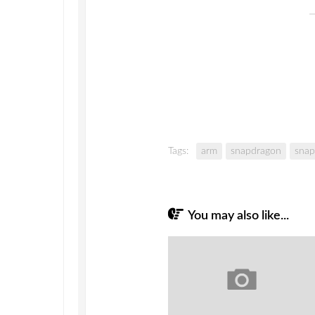
Tags:
arm
snapdragon
snap
You may also like...