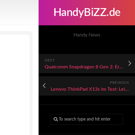
HandyBiZZ.de
Handy News
NEXT
Qualcomm Snapdragon 8 Gen 2: Erste Gerüchte zum High-End-SoC
PREVIOUS
Lenovo ThinkPad X13s im Test: Leichtes Arm-Notebook läuft und läuft und läuft