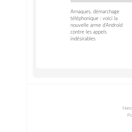
Arnaques, démarchage
téléphonique : voici la
nouvelle arme d’Android
contre les appels
indésirables
Hand
P