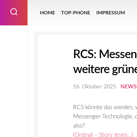
Skip
to
HOME
TOP-PHONE
IMPRESSUM
content
RCS: Messeng
weitere grün
16. Oktober 2025
NEWS
RCS könnte das werden, w
Messenger-Technologie, d
also?
(Orginal – Story lesen…)