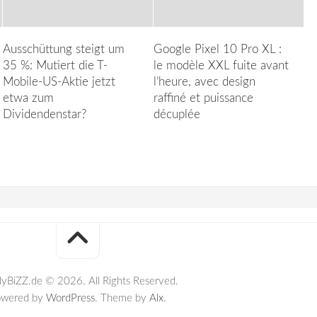
Ausschüttung steigt um
Google Pixel 10 Pro XL :
35 %: Mutiert die T-
le modèle XXL fuite avant
Mobile-US-Aktie jetzt
l’heure, avec design
etwa zum
raffiné et puissance
Dividendenstar?
décuplée
yBiZZ.de © 2026. All Rights Reserved.
owered by
WordPress
. Theme by
Alx
.