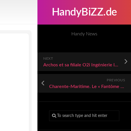
HandyBiZZ.de
Handy News
NEXT
Archos et sa filiale O2i Ingénierie lancent leur plateforme e-Commerce O2i Extended
PREVIOUS
Charente-Maritime. Le « Fantôme des mers » disparaît durant une heure après un signal de détresse