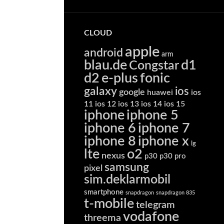
CLOUD
apple
android
arm
blau.de
d1
Congstar
d2
e-plus
fonic
galaxy
ios
google
huawei
ios
11
ios 12
ios 13
ios 14
ios 15
iphone
iphone 5
iphone 6
iphone 7
iphone 8
iphone x
lg
lte
o2
nexus
p30
p30 pro
samsung
pixel
sim.deklarmobil
smartphone
snapdragon
snapdragon 835
t-mobile
telegram
vodafone
threema