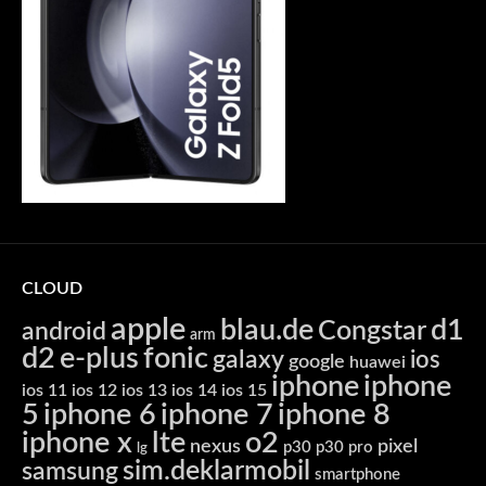
CLOUD
apple
blau.de
d1
Congstar
android
arm
d2
e-plus
fonic
galaxy
ios
google
huawei
iphone
iphone
ios 11
ios 12
ios 13
ios 14
ios 15
5
iphone 6
iphone 7
iphone 8
iphone x
lte
o2
nexus
pixel
p30
p30 pro
lg
sim.deklarmobil
samsung
smartphone