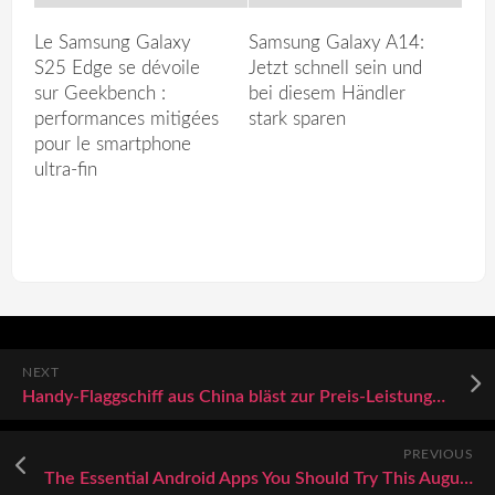
Le Samsung Galaxy
Samsung Galaxy A14:
S25 Edge se dévoile
Jetzt schnell sein und
sur Geekbench :
bei diesem Händler
performances mitigées
stark sparen
pour le smartphone
ultra-fin
NEXT
Handy-Flaggschiff aus China bläst zur Preis-Leistungs-Offensive auf Apple, Samsung & Co: Mit Snapdragon 8 Gen 3 und 512 Gigabyte!
PREVIOUS
The Essential Android Apps You Should Try This August