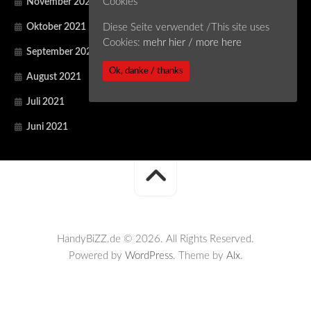
Cookies
November 2021
Oktober 2021
Diese Seite verwendet /This site uses
Cookies:
mehr hier / more here
September 2021
Ok, danke / thanks
August 2021
Juli 2021
Juni 2021
HandyBiZZ.de © 2026. All Rights Reserved.
Powered by
WordPress
. Theme by
Alx
.