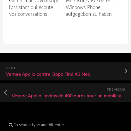
Gemini dans WhatsApp
Microsoft-CEO bereut,
l’assistant qui écoute
Windows Phone
vos conversations
aufgegeben zu haben
NEXT
Vernee Apollo contre Oppo Find X3 Neo
PREVIOUS
Vernee Apollo : moins de 400 euros pour un mobile avec 6 Go de RAM