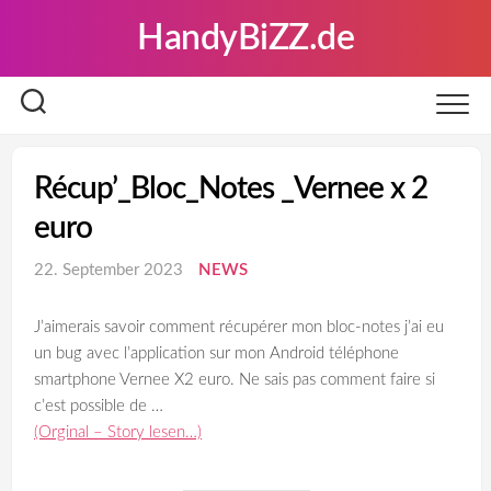
Skip
HandyBiZZ.de
to
content
Récup’_Bloc_Notes _Vernee x 2
euro
22. September 2023
NEWS
J’aimerais savoir comment récupérer mon bloc-notes j’ai eu
un bug avec l’application sur mon Android téléphone
smartphone Vernee X2 euro. Ne sais pas comment faire si
c’est possible de …
(Orginal – Story lesen…)