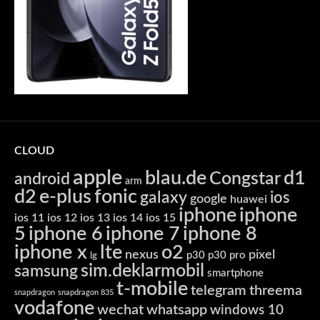
CLOUD
apple
blau.de
d1
Congstar
android
arm
d2
e-plus
fonic
galaxy
ios
google
huawei
iphone
iphone
ios 11
ios 12
ios 13
ios 14
ios 15
5
iphone 6
iphone 7
iphone 8
iphone x
lte
o2
nexus
pixel
p30
p30 pro
lg
sim.deklarmobil
samsung
smartphone
t-mobile
telegram
threema
snapdragon
snapdragon 835
vodafone
wechat
whatsapp
windows 10