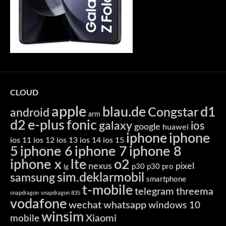
CLOUD
apple
blau.de
d1
Congstar
android
arm
d2
e-plus
fonic
galaxy
ios
google
huawei
iphone
iphone
ios 11
ios 12
ios 13
ios 14
ios 15
5
iphone 6
iphone 7
iphone 8
iphone x
lte
o2
nexus
pixel
p30
p30 pro
lg
sim.deklarmobil
samsung
smartphone
t-mobile
telegram
threema
snapdragon
snapdragon 835
vodafone
wechat
whatsapp
windows 10
winsim
Xiaomi
mobile