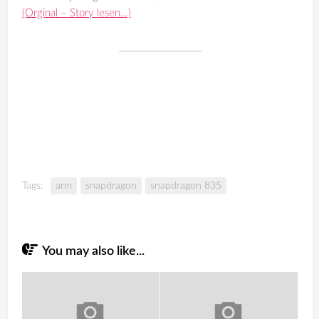
(Orginal – Story lesen…)
Tags:
arm
snapdragon
snapdragon 835
You may also like...