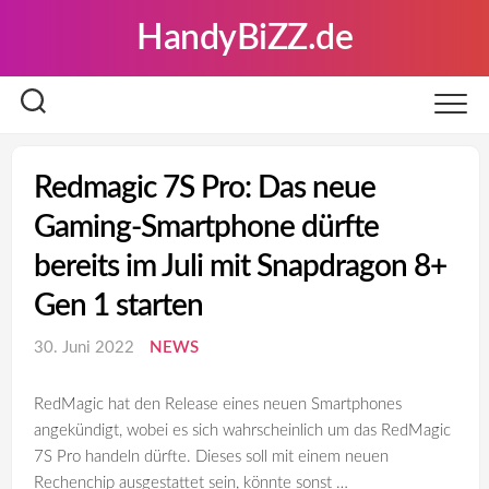
Skip
HandyBiZZ.de
to
content
Redmagic 7S Pro: Das neue
Gaming-Smartphone dürfte
bereits im Juli mit Snapdragon 8+
Gen 1 starten
30. Juni 2022
NEWS
RedMagic hat den Release eines neuen Smartphones
angekündigt, wobei es sich wahrscheinlich um das RedMagic
7S Pro handeln dürfte. Dieses soll mit einem neuen
Rechenchip ausgestattet sein, könnte sonst …