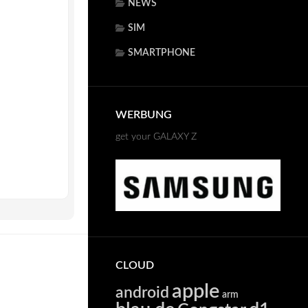
NEWS
SIM
SMARTPHONE
WERBUNG
get your GALAXY Z
CLOUD
apple
android
arm