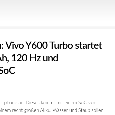
: Vivo Y600 Turbo startet
h, 120 Hz und
-SoC
artphone an. Dieses kommt mit einem SoC von
inem recht großen Akku. Wasser und Staub sollen