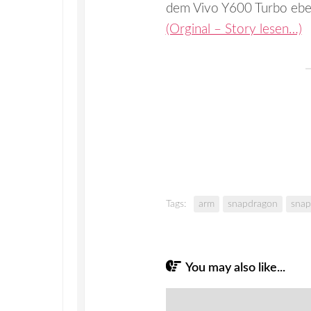
dem Vivo Y600 Turbo eben
(Orginal – Story lesen…)
Tags:
arm
snapdragon
snap
You may also like...