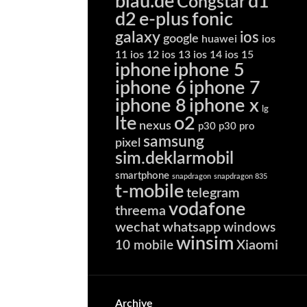
blau.de
d1
Congstar
d2
e-plus
fonic
galaxy
ios
google
huawei
ios
11
ios 12
ios 13
ios 14
ios 15
iphone
iphone 5
iphone 6
iphone 7
iphone 8
iphone x
lg
lte
o2
nexus
p30
p30 pro
samsung
pixel
sim.deklarmobil
smartphone
snapdragon
snapdragon 835
t-mobile
telegram
vodafone
threema
wechat
whatsapp
windows
winsim
Xiaomi
10 mobile
Archive