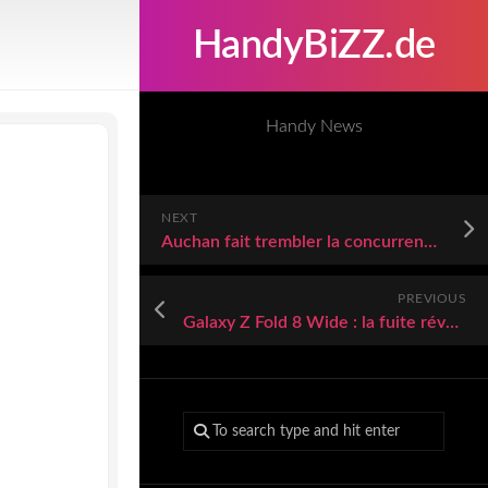
HandyBiZZ.de
Handy News
NEXT
Auchan fait trembler la concurrence avec une promo renversante sur l’iPhone 16 Plus
PREVIOUS
Galaxy Z Fold 8 Wide : la fuite révèle le nouveau format pliable de Samsung