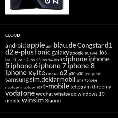
CLOUD
apple
blau.de
d1
Congstar
android
arm
d2
e-plus
fonic
galaxy
ios
google
huawei
iphone
iphone
ios 11
ios 12
ios 13
ios 14
ios 15
5
iphone 6
iphone 7
iphone 8
iphone x
lte
o2
nexus
pixel
p30
p30 pro
lg
sim.deklarmobil
samsung
smartphone
t-mobile
telegram
threema
snapdragon
snapdragon 835
vodafone
wechat
whatsapp
windows 10
winsim
Xiaomi
mobile