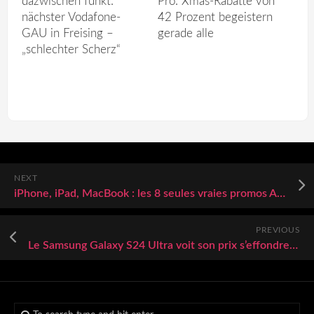
dazwischen funkt:
Pro: Xmas-Rabatte von
nächster Vodafone-
42 Prozent begeistern
GAU in Freising –
gerade alle
„schlechter Scherz“
NEXT
iPhone, iPad, MacBook : les 8 seules vraies promos Apple à saisir sur Amazon
PREVIOUS
Le Samsung Galaxy S24 Ultra voit son prix s’effondrer avec une remise de 54 %