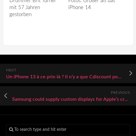
Drummer Brit Turner
Fotos: Größer als das
mit 57 Jahren
iPhone 14
gestorben
NEXT
Un iPhone 13 à ce prix-là ? Il n’y a que Cdiscount pour proposer une telle offre
PREVIOUS
Samsung could supply custom displays for Apple’s crease-free foldable iPhone: Kuo