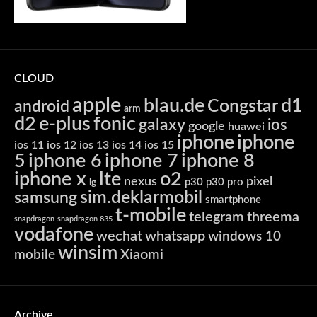
CLOUD
apple
blau.de
d1
Congstar
android
arm
d2
e-plus
fonic
galaxy
ios
google
huawei
iphone
iphone
ios 11
ios 12
ios 13
ios 14
ios 15
5
iphone 6
iphone 7
iphone 8
iphone x
lte
o2
nexus
pixel
p30
p30 pro
lg
sim.deklarmobil
samsung
smartphone
t-mobile
telegram
threema
snapdragon
snapdragon 835
vodafone
wechat
whatsapp
windows 10
winsim
Xiaomi
mobile
Archive