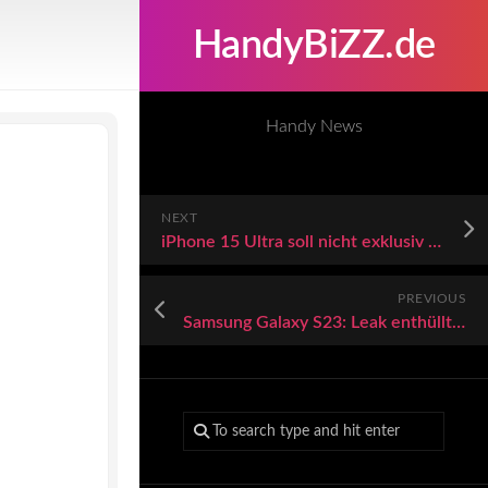
HandyBiZZ.de
Handy News
NEXT
iPhone 15 Ultra soll nicht exklusiv von Foxconn gefertigt werden
PREVIOUS
Samsung Galaxy S23: Leak enthüllt krassen Leistungszuwachs