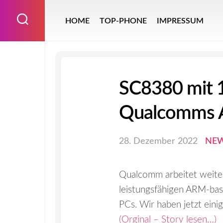
Skip
to
HOME
TOP-PHONE
IMPRESSUM
content
SC8380 mit 1
Qualcomms A
28. Dezember 2022
NE
Qualcomm arbeitet weiter
leistungsfähigen ARM-bas
PCs. Wir haben jetzt eini
(Orginal – Story lesen…)