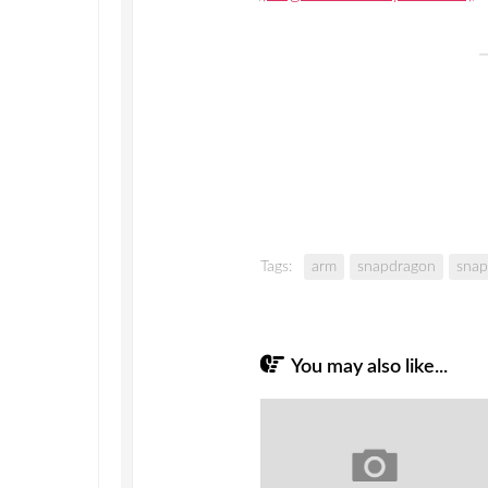
Tags:
arm
snapdragon
snap
You may also like...