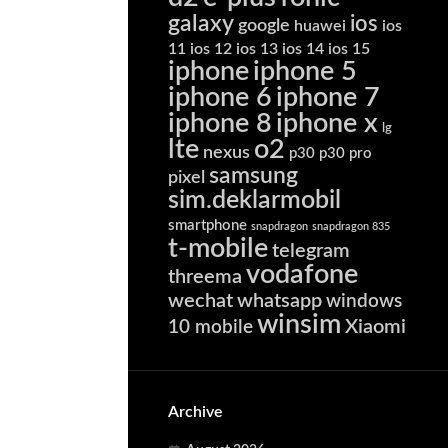
galaxy
ios
google
huawei
ios
11
ios 12
ios 13
ios 14
ios 15
iphone
iphone 5
iphone 6
iphone 7
iphone 8
iphone x
lg
lte
o2
nexus
p30
p30 pro
samsung
pixel
sim.deklarmobil
smartphone
snapdragon
snapdragon 835
t-mobile
telegram
vodafone
threema
wechat
whatsapp
windows
winsim
Xiaomi
10 mobile
Archive