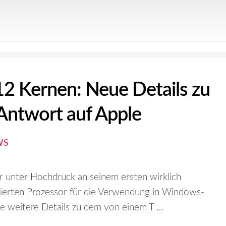
2 Kernen: Neue Details zu
ntwort auf Apple
WS
 unter Hochdruck an seinem ersten wirklich
ierten Prozessor für die Verwendung in Windows-
ge weitere Details zu dem von einem T …