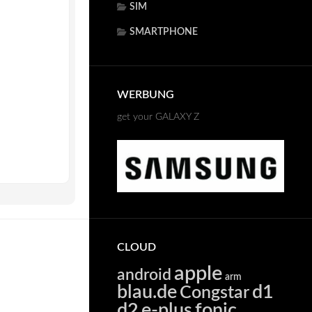
SIM
SMARTPHONE
WERBUNG
get your GALAXY Z
CLOUD
apple
android
arm
blau.de
d1
Congstar
d2
e-plus
fonic