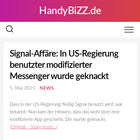
Skip
HandyBiZZ.de
to
content
Signal-Affäre: In US-Regierung
benutzter modifizierter
Messenger wurde geknackt
5. Mai 2025
NEWS
Dass in der US-Regierung fleißig Signal benutzt wird, war
bekannt. Nun kam der Hinweis, dass das wohl über eine
modifizierte App geschieht. Die wurde geknackt.
(Orginal – Story lesen…)