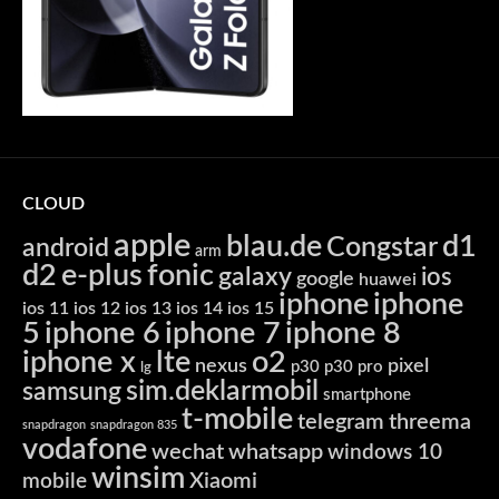
CLOUD
apple
blau.de
d1
Congstar
android
arm
d2
e-plus
fonic
galaxy
ios
google
huawei
iphone
iphone
ios 11
ios 12
ios 13
ios 14
ios 15
5
iphone 6
iphone 7
iphone 8
iphone x
lte
o2
nexus
pixel
p30
p30 pro
lg
sim.deklarmobil
samsung
smartphone
t-mobile
telegram
threema
snapdragon
snapdragon 835
vodafone
wechat
whatsapp
windows 10
winsim
Xiaomi
mobile