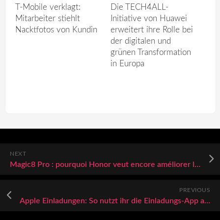
T-Mobile verklagt:
Die TECH4ALL-
Mitarbeiter stiehlt
Initiative von Huawei
Nacktfotos von Kundin
erweitert ihre Rolle bei
der digitalen und
grünen Transformation
in Europa
NEXT
Magic8 Pro : pourquoi Honor veut encore améliorer le zoom optique
PREVIOUS
Apple Einladungen: So nutzt ihr die Einladungs-App auf eurem iPhone